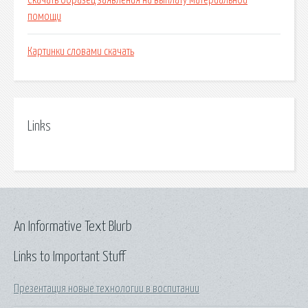
Скачать образец заявления на выплату материальной
помощи
Картинки словами скачать
Links
An Informative Text Blurb
Links to Important Stuff
Презентация новые технологии в воспитании