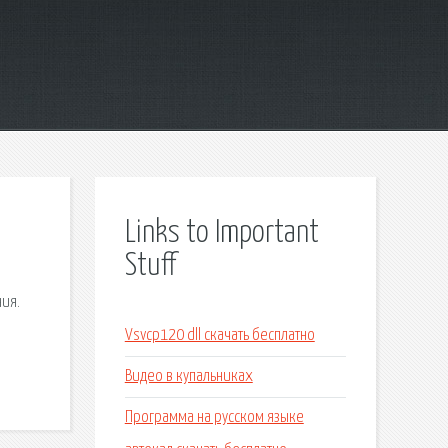
Links to Important
Stuff
ния.
Vsvcp120 dll скачать бесплатно
Видео в купальниках
Программа на русском языке