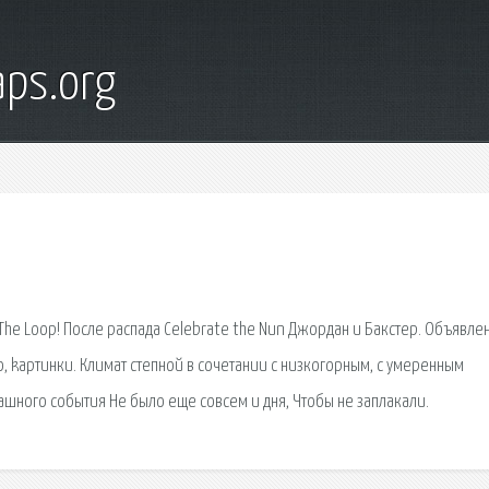
ps.org
The Loop! После распада Celebrate the Nun Джордан и Бакстер. Объявле
то, kартинки. Климат степной в сочетании с низкогорным, с умеренным
рашного события Не было еще совсем и дня, Чтобы не заплакали.