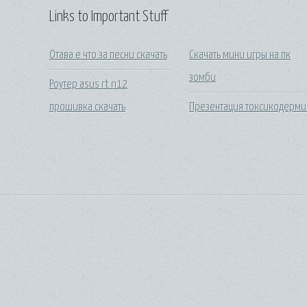
Links to Important Stuff
Отава е что за песни скачать
Скачать мини игры на пк
зомби
Роутер asus rt n12
прошивка скачать
Презентация токсикодерми