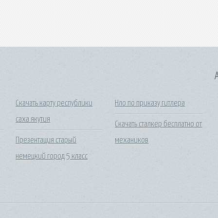
A
Скачать карту республики
Нло по приказу гитлера
саха якутия
Скачать сталкер бесплатно от
Презентация старый
механиков
немецкий город 5 класс