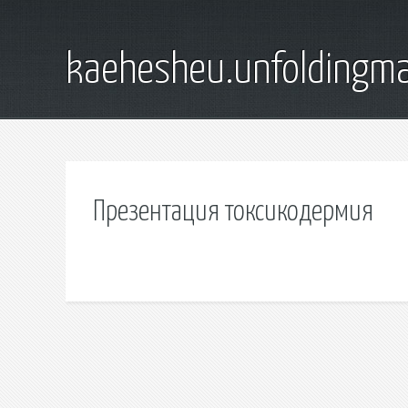
kaehesheu.unfoldingma
Презентация токсикодермия