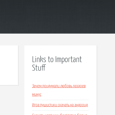
Links to Important
Stuff
Зачем придумали любовь лазарев
минус
Игра пушистики скачать на андроид