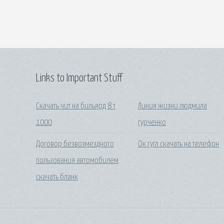
Links to Important Stuff
Скачать чит на бильярд 8 т
Линия жизни людмила
1000
гурченко
Договор безвозмездного
Ок гугл скачать на телефон
пользования автомобилем
скачать бланк