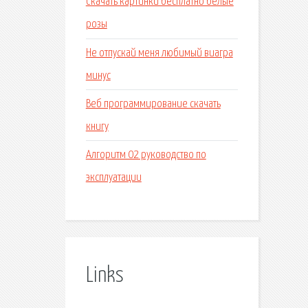
Скачать картинки бесплатно белые
розы
Не отпускай меня любимый виагра
минус
Веб программирование скачать
книгу
Алгоритм 02 руководство по
эксплуатации
Links