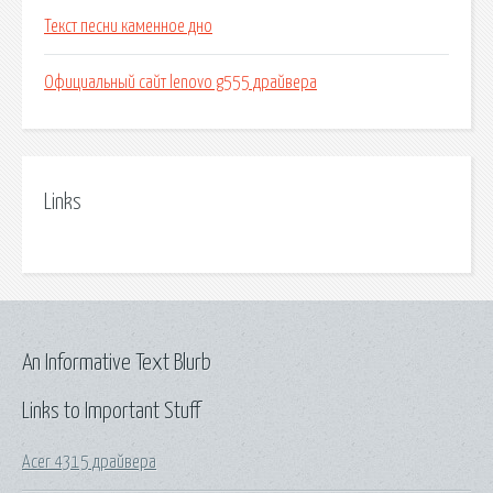
Текст песни каменное дно
Официальный сайт lenovo g555 драйвера
Links
An Informative Text Blurb
Links to Important Stuff
Acer 4315 драйвера