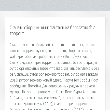
Скачать сборники книг фантастика бесплатно fb2
торрент
Скачать торент на большой скорости, торент игры, торент
фильмы, торрент музыка, книги торент, сборники софта,
wallpaper обои для рабочего стола » Книги/Журналы.
Скачать музыку через торрент бесплатно и без регистрации.
рутор орг открытый торрент трекер, скачать бесплатно и без
регистрации, рутор орг зеркало торрент, рутор орг зеркало
2018, руторг зеркало новый адрес. Форум Тем Сообщ. Посл.
сообщение; Помойка. Для поглощенных раздач и прочего
мусора. История первого мэра Санкт-Петербурга Анатолия
Собчака, рассказанная его семьей, его соратниками и его
врагами. Кровные узы (2019) скачать через торрент
бесплатно и без регистрации, Кровные узы (2019) torrent.