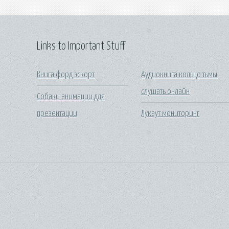
Links to Important Stuff
Книга форд эскорт
Аудиокнига кольцо тьмы
слушать онлайн
Собаки анимации для
презентации
Лукаут мониторинг