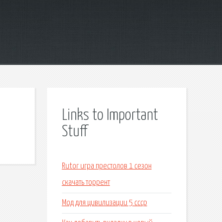
Links to Important
Stuff
Rutor игра престолов 1 сезон
скачать торрент
Мод для цивилизации 5 ссср