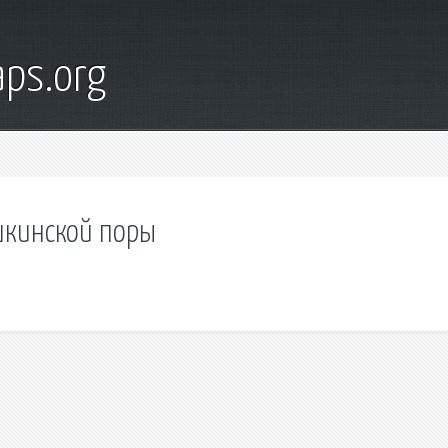
ps.org
шкинской поры