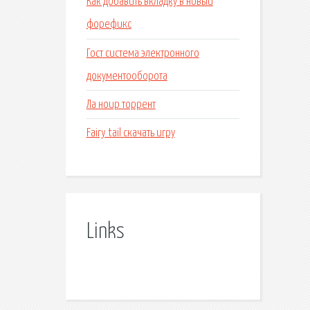
Как добавить вкладку в новый
форефикс
Гост система электронного
документооборота
Ла ноир торрент
Fairy tail скачать игру
Links