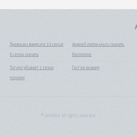
A
Дневники вампира 10 серия
Андрей лаппа книги скачать
6 сезон скачать
бесплатно
Тот кто убивает 1 сезон
Гост на эковату
торрент
© Untitled. All rights reserved.