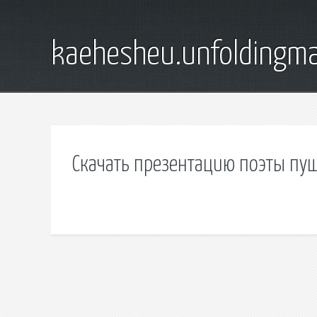
kaehesheu.unfoldingma
Скачать презентацию поэты пу