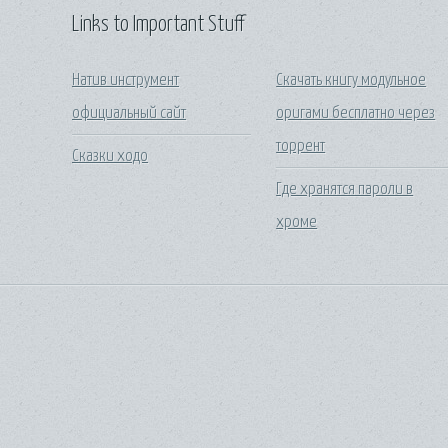
Links to Important Stuff
Натив инструмент
Скачать книгу модульное
официальный сайт
оригами бесплатно через
торрент
Сказки ходо
Где хранятся пароли в
хроме