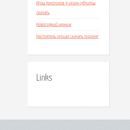
Игры престолов 4 сезон субтитры
скачать
Новогодний ценник
Настоятель сериал скачать торрент
Links