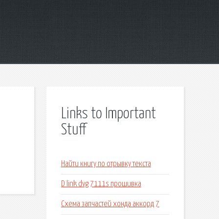
Links to Important
Stuff
Найти книгу по отрывку текста
D link dvg 7111s прошивка
Схема запчастей хонда аккорд 7