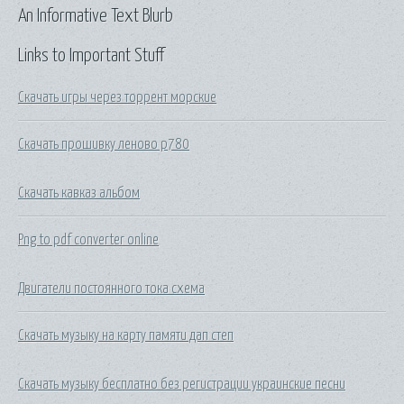
An Informative Text Blurb
Links to Important Stuff
Скачать игры через торрент морские
Скачать прошивку леново р780
Скачать кавказ альбом
Png to pdf converter online
Двигатели постоянного тока схема
Скачать музыку на карту памяти дап степ
Скачать музыку бесплатно без регистрации украинские песни