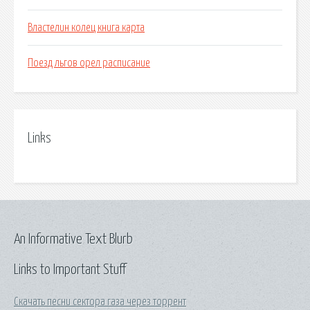
Властелин колец книга карта
Поезд льгов орел расписание
Links
An Informative Text Blurb
Links to Important Stuff
Скачать песни сектора газа через торрент