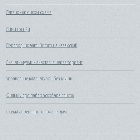
Пятачок крючком схема
Пими гост 34
Переводчик английского на казахский
Скачать мультик анастасия через торрент
Управление клавиатурой без мыши
Фильмы про пабло эскобара список
Схема деревянного пола на даче