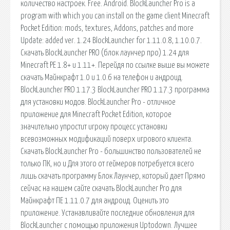
количество настроек. Free. Android. BlockLauncher Pro is a
program with which you can install on the game client Minecraft
Pocket Edition: mods, textures, Addons, patches and more
Update: added ver. 1.24 BlockLauncher for 1.11.0.8, 1.10.0.7.
Скачать BlockLauncher PRO (блок лаунчер про) 1.24 для
Minecraft PE 1.8+ и 1.11+. Перейдя по ссылке выше вы можете
скачать Майнкрафт 1.0 и 1.0.6 на телефон и андроид.
BlockLauncher PRO 1.17.3 BlockLauncher PRO 1.17.3 программа
для установки модов. BlockLauncher Pro - отличное
приложение для Minecraft Pocket Edition, которое
значительно упростит игроку процесс установки
всевозможных модификаций поверх игрового клиента.
Скачать BlockLauncher Pro - большинство пользователей не
только ПК, но и Для этого от геймеров потребуется всего
лишь скачать программу Блок Лаунчер, который дает Прямо
сейчас на нашем сайте скачать BlockLauncher Pro для
Майнкрафт ПЕ 1.11.0.7 для андроид. Оценить это
приложение. Устанавливайте последние обновления для
BlockLauncher с помощью приложения Uptodown. Лучшее