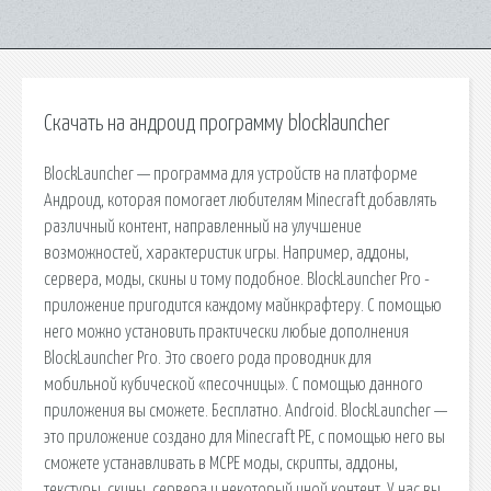
Скачать на андроид программу blocklauncher
BlockLauncher — программа для устройств на платформе
Андроид, которая помогает любителям Minecraft добавлять
различный контент, направленный на улучшение
возможностей, характеристик игры. Например, аддоны,
сервера, моды, скины и тому подобное. BlockLauncher Pro -
приложение пригодится каждому майнкрафтеру. С помощью
него можно установить практически любые дополнения
BlockLauncher Pro. Это своего рода проводник для
мобильной кубической «песочницы». С помощью данного
приложения вы сможете. Бесплатно. Android. BlockLauncher —
это приложение создано для Minecraft PE, с помощью него вы
сможете устанавливать в MCPE моды, скрипты, аддоны,
текстуры, скины, сервера и некоторый иной контент. У нас вы