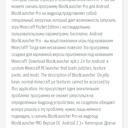
можете скачать программу BlockLauncher Pro для Android.
BlockLauncher Pro на андроид представляет собой
специальный загрузчик, который дает возможность запускать
игру Minecraft Pocket Edition с нестандартными
пользовательскими параметрами. Бесплатно. Android.
BlockLauncher Pro - вы ярый поклонник игры под названием
Minecraft? Тогда вам несказанно повезло! Эта программа
создана для карманной версии приложения под названием
Minecraft. Download BlockLauncher apk 1.24 for Android. a
custom Minecraft PE launcher that loads patches, texture
packs, and mods. The description of BlockLauncher. On jelly
bean, normal minecraft pe textures cannot be accessed by
this application. Но присутствует одна значительная
проблема: программа не сможет запуститься на
определённых Андроид устройствах, но создатели обещают
вскоре решить и эту проблему, нужно лишь немного
подождать, и скачать BlockLauncher Pro на андроид.
BlockLauncher PRO. Версия ОС. Android 2.3+. Категория. Другие