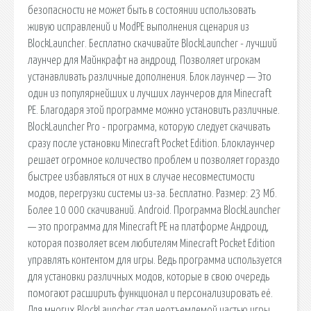
безопасности не может быть в состоянии использовать
живую исправлений и ModPE выполнения сценария из
BlockLauncher. Бесплатно скачивайте BlockLauncher - лучший
лаунчер для Майнкрафт на андроид. Позволяет игрокам
устанавливать различные дополнения. Блок лаунчер — Это
один из популярнейших и лучших лаунчеров для Minecraft
PE. Благодаря этой программе можно установить различные.
BlockLauncher Pro - программа, которую следует скачивать
сразу после установки Minecraft Pocket Edition. Блоклаунчер
решает огромное количество проблем и позволяет гораздо
быстрее избавляться от них в случае несовместимости
модов, перегрузки системы из-за. Бесплатно. Размер: 23 Мб.
Более 10 000 скачиваний. Android. Программа BlockLauncher
— это программа для Minecraft PE на платформе Андроид,
которая позволяет всем любителям Minecraft Pocket Edition
управлять контентом для игры. Ведь программа используется
для установки различных модов, которые в свою очередь
помогают расширить функционал и персонализировать её.
Для многих BlockLauncher стал неотъемлемой частью игры,