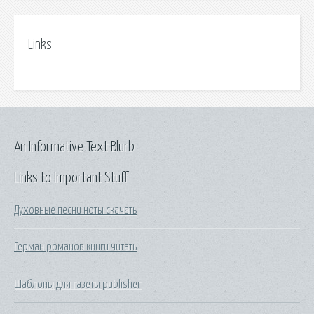
Links
An Informative Text Blurb
Links to Important Stuff
Духовные песни ноты скачать
Герман романов книги читать
Шаблоны для газеты publisher