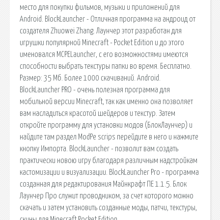
место для покупки фильмов, музыки и приложений для
Android. BlockLauncher - Отличная программа на андроид от
создателя Zhuowei Zhang. Лаунчер этот разработан для
игрушки популярной Minecraft - Pocket Edition и до этого
именовался MCPELauncher, с его возможностями имеются
способности выбрать текстуры папки во время. Бесплатно.
Размер: 35 Мб. Более 1000 скачиваний. Android.
BlockLauncher PRO - очень полезная программа для
мобильной версии Minecraft, так как именно она позволяет
вам насладиться красотой шейдеров и текстур. Затем
откройте программу для установки модов (БлокЛаунчер) и
найдите там раздел ModPe scrips перейдите в него и нажмите
кнопку Импорта. BlockLauncher - позволит вам создать
практически новою игру благодаря различным надстройкам
кастомизации и визуализации. BlockLauncher Pro - программа
созданная для редактирования Майнкрафт ПЕ 1.1.5. Блок
Лаунчер Про служит проводником, за счет которого можно
скачать и затем установить созданные моды, патчи, текстуры,
скины для Minecraft Pocket Edition.