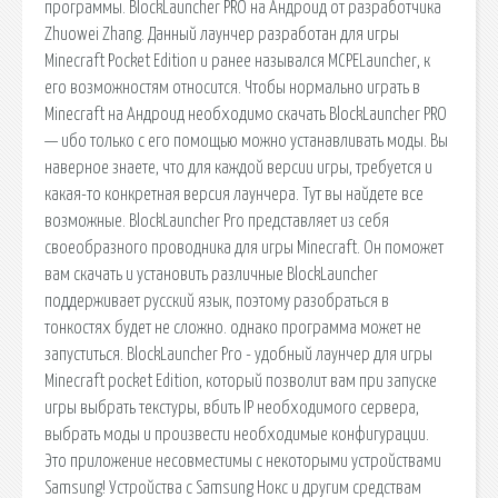
программы. BlockLauncher PRO на Андроид от разработчика
Zhuowei Zhang. Данный лаунчер разработан для игры
Minecraft Pocket Edition и ранее назывался MCPELauncher, к
его возможностям относится. Чтобы нормально играть в
Minecraft на Андроид необходимо скачать BlockLauncher PRO
— ибо только с его помощью можно устанавливать моды. Вы
наверное знаете, что для каждой версии игры, требуется и
какая-то конкретная версия лаунчера. Тут вы найдете все
возможные. BlockLauncher Pro представляет из себя
своеобразного проводника для игры Minecraft. Он поможет
вам скачать и установить различные BlockLauncher
поддерживает русский язык, поэтому разобраться в
тонкостях будет не сложно. однако программа может не
запуститься. BlockLauncher Pro - удобный лаунчер для игры
Minecraft pocket Edition, который позволит вам при запуске
игры выбрать текстуры, вбить IP необходимого сервера,
выбрать моды и произвести необходимые конфигурации.
Это приложение несовместимы с некоторыми устройствами
Samsung! Устройства с Samsung Нокс и другим средствам