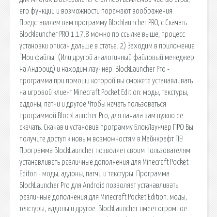
его функции и возможности поражают воображения.
Представляем вам программу Blocklauncher PRO, с Скачать
Blocklauncher PRO 1.17.8 можно по ссылке выше, процесс
установки описан дальше в статье. 2) Заходим в приложение
"Мои файлы" (Или другой аналогичный файловый менеджер
на Андроид) и находим лаучнер. BlockLauncher Pro -
программа при помощи которой вы сможете устанавливать
на игровой клиент Minecraft Pocket Edition: моды, текстуры,
аддоны, патчи и другое Чтобы начать пользоваться
программой BlockLauncher Pro, для начала вам нужно ее
скачать. Скачав и установив программу БлокЛаунчер ПРО Вы
получите доступ к новым возможностям в Майнкрафт ПЕ!
Программа BlockLauncher позволяет своим пользователям
устанавливать различные дополнения для Minecraft Pocket
Editon - моды, аддоны, патчи и текстуры. Программа
BlockLauncher Pro для Android позволяет устанавливать
различные дополнения для Minecraft Pocket Edition: моды,
текстуры, аддоны и другое. BlockLauncher имеет огромное