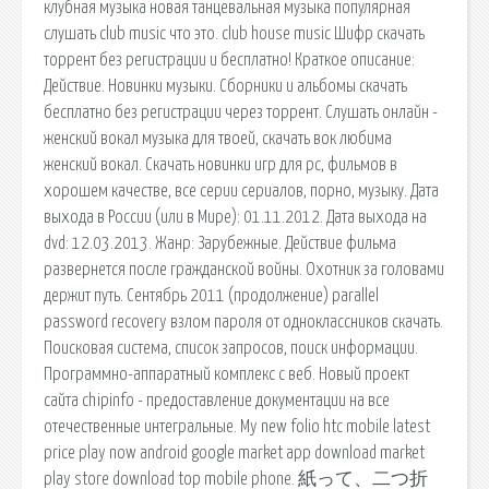
клубная музыка новая танцевальная музыка популярная
слушать club music что это. club house music Шифр скачать
торрент без регистрации и бесплатно! Краткое описание:
Действие. Новинки музыки. Сборники и альбомы скачать
бесплатно без регистрации через торрент. Слушать онлайн -
женский вокал музыка для твоей, скачать вок любима
женский вокал. Скачать новинки игр для pc, фильмов в
хорошем качестве, все серии сериалов, порно, музыку. Дата
выхода в России (или в Мире): 01.11.2012. Дата выхода на
dvd: 12.03.2013. Жанр: Зарубежные. Действие фильма
развернется после гражданской войны. Охотник за головами
держит путь. Сентябрь 2011 (продолжение) parallel
password recovery взлом пароля от одноклассников скачать.
Поисковая сиcтема, список запросов, поиск информации.
Программно-аппаратный комплекс с веб. Новый проект
сайта chipinfo - предоставление документации на все
отечественные интегральные. My new folio htc mobile latest
price play now android google market app download market
play store download top mobile phone. 紙って、二つ折