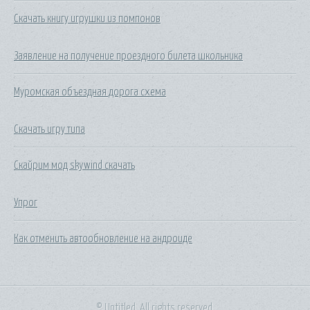
Скачать книгу игрушки из помпонов
Заявление на получение проездного билета школьника
Муромская объездная дорога схема
Скачать игру типа
Скайрим мод skywind скачать
Упрог
Как отменить автообновление на андроиде
© Untitled. All rights reserved.