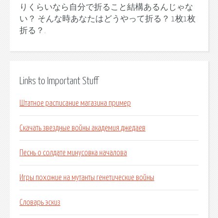
りくらいなら自分で折ること結構あるんじゃな
い？ そんな時あなたはどうやって折る？ 1枚1枚
折る？.
Links to Important Stuff
Штатное расписание магазина пример
Скачать звездные войны академия джедаев
Песнь о солдате минусовка началова
Игры похожие на мутанты генетические войны
Словарь эскиз