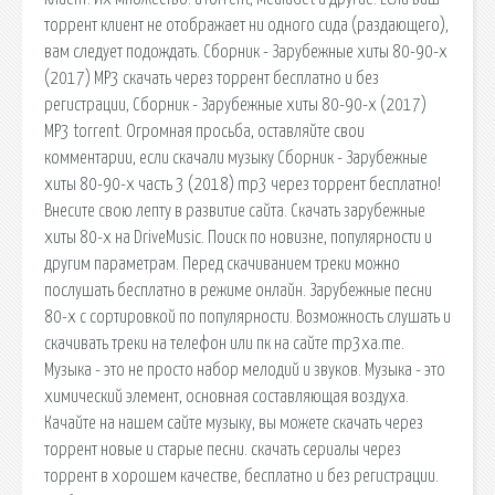
торрент клиент не отображает ни одного сида (раздающего),
вам следует подождать. Сборник - Зарубежные хиты 80-90-х
(2017) МР3 скачать через торрент бесплатно и без
регистрации, Сборник - Зарубежные хиты 80-90-х (2017)
МР3 torrent. Огромная просьба, оставляйте свои
комментарии, если скачали музыку Сборник - Зарубежные
хиты 80-90-х часть 3 (2018) mp3 через торрент бесплатно!
Внесите свою лепту в развитие сайта. Скачать зарубежные
хиты 80-х на DriveMusic. Поиск по новизне, популярности и
другим параметрам. Перед скачиванием треки можно
послушать бесплатно в режиме онлайн. Зарубежные песни
80-х с сортировкой по популярности. Возможность слушать и
скачивать треки на телефон или пк на сайте mp3xa.me.
Музыка - это не просто набор мелодий и звуков. Музыка - это
химический элемент, основная составляющая воздуха.
Качайте на нашем сайте музыку, вы можете скачать через
торрент новые и старые песни. cкачать сериалы через
торрент в хорошем качестве, бесплатно и без регистрации.