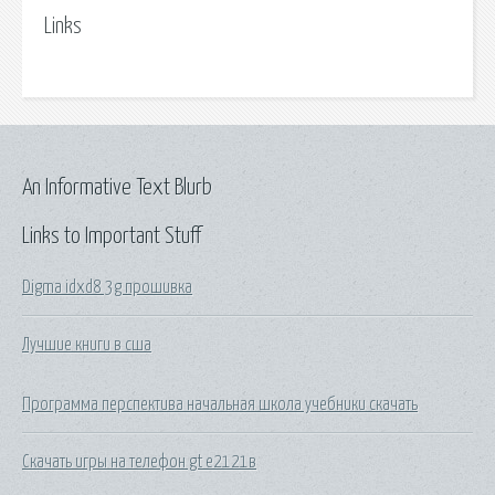
Links
An Informative Text Blurb
Links to Important Stuff
Digma idxd8 3g прошивка
Лучшие книги в сша
Программа перспектива начальная школа учебники скачать
Скачать игры на телефон gt е2121в