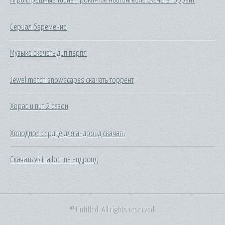
Сериал беременна
Музыка скачать дип перпл
Jewel match snowscapes скачать торрент
Хорас и пит 2 сезон
Холодное сердце для андроид скачать
Скачать vk iha bot на андроид
© Untitled. All rights reserved.