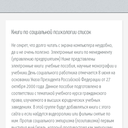
Книги по социальной психологии список
Не секрет, что долго читать с экрана компьютера неудобно,
да и не очень полезно. Электронные книги по менеджменту
(управлению предприятием) Ниже представлены
электронные книги: учебные пособия, научные монографии и
учебники День социального работника отмечается 8 июня на
основании Указа Президента Российской Федерации от 27
октября 2000 года. Данное пособие подготовлено в
соответствии с тематикой учебного курса гражданского
права, изучаемого в высших юридических учебных
заведениях. В этой группе будут добавляться книги с этого
сайта и если найдутся видеоролики или фильмы снятые по
ним. Против социального эмпиризма (позитивизма) первым
выступил ещё Гегель, который противостоял как эмпиризму,