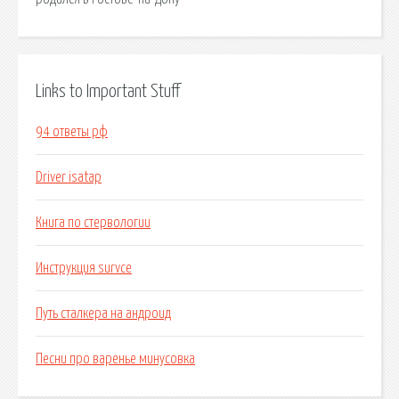
Links to Important Stuff
94 ответы рф
Driver isatap
Книга по стервологии
Инструкция survce
Путь сталкера на андроид
Песни про варенье минусовка