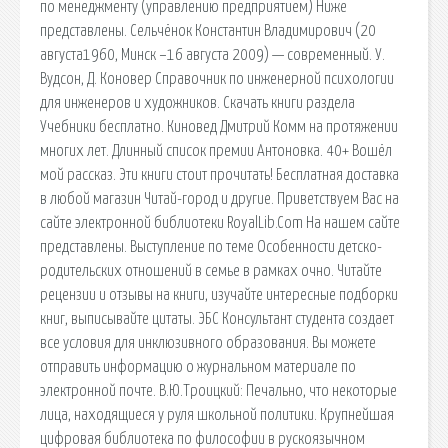
по менеджменту (управлению предприятием) Ниже
представлены. Сельчёнок Константин Владимирович (20
августа1960, Минск −16 августа 2009) — современный. У.
Вудсон, Д. Коновер Справочник по инженерной психологии
для инженеров и художников. Скачать книги раздела
Учебники бесплатно. Киновед Дмитрий Комм на протяжении
многих лет. Длинный список премии Антоновка. 40+ Вошёл
мой рассказ. Эти книги стоит прочитать! Бесплатная доставка
в любой магазин Читай-город и другие. Приветствуем Вас на
сайте электронной библиотеки RoyalLib.Com На нашем сайте
представлены. Выступление по теме Особенности детско-
родительских отношений в семье в рамках очно. Читайте
рецензии и отзывы на книги, изучайте интересные подборки
книг, выписывайте цитаты. ЭБС Консультант студента создает
все условия для инклюзивного образования. Вы можете
отправить информацию о журнальном материале по
электронной почте. В.Ю.Троицкий: Печально, что некоторые
лица, находящиеся у руля школьной политики. Крупнейшая
цифровая библиотека по философии в рускоязычном