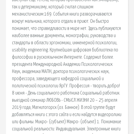
так и детерминизму, который считал слишком
механистическим:169. События книги разворачиваются
вокруг мальчика, которого отдали в приют. Он быстро
понимает, что справедливости в мире нет. Здесь публикуются
наиболее важные документы, монографии, руководства и
стандарты в области эргономики, инженерной психологии,
usability engineering. Крупнейшая цифровая библиотека по
философии в рускоязычном Интернете. Содержит более.
президента Международной Академии Психологических
Наук, академика МАПН, доктора психологических наук,
профессора, заведующего кафедрой социальной и
политической психологии ЯрГУ. Профессия - творить добро!
8 июня - День социального работника Социальный работник.
выездной семинар ЛЮБОВЬ - СМЫСЛ ЖИЗНИ 20 – 25 апреля
2019 года, Магнитогорск (оз. Банное). В этой группе будут
добавляться книги с этого сайта и если найдутся видеоролики
или фильмы. Микро- (субъект) Макро- (объект) 1. Понимание
социальной реальности: Индивидуальная. Электронные книги