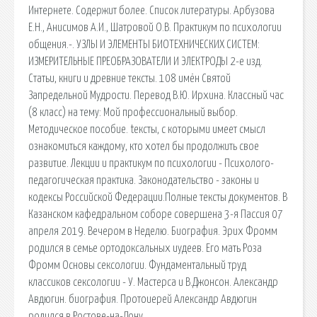
Интернете. Содержит более. Список литературы. Арбузова
Е.Н., Анисимов А.И., Шатровой О.В. Практикум по психологии
общения.-. УЗЛЫ И ЭЛЕМЕНТЫ БИОТЕХНИЧЕСКИХ СИСТЕМ:
ИЗМЕРИТЕЛЬНЫЕ ПРЕОБРАЗОВАТЕЛИ И ЭЛЕКТРОДЫ 2-е изд.
Статьи, книги и древние тексты. 108 имён Святой
Запредельной Мудрости. Перевод В.Ю. Ирхина. Классный час
(8 класс) на тему: Мой профессиональный выбор.
Методическое пособие. tексты, с которыми имеет смысл
ознакомиться каждому, кто хотел бы продолжить свое
развитие. Лекции и практикум по психологии - Психолого-
педагогическая практика. Законодательство - законы и
кодексы Российской Федерации.Полные тексты документов. В
Казанском кафедральном соборе совершена 3-я Пассия 07
апреля 2019. Вечером в Неделю. Биография. Эрих Фромм
родился в семье ортодоксальных иудеев. Его мать Роза
Фромм Основы сексологии. Фундаментальный труд
классиков сексологии - У. Мастерса и В.Джонсон. Александр
Авдюгин. биография. Протоиерей Александр Авдюгин
родился в Ростове-на-Дону