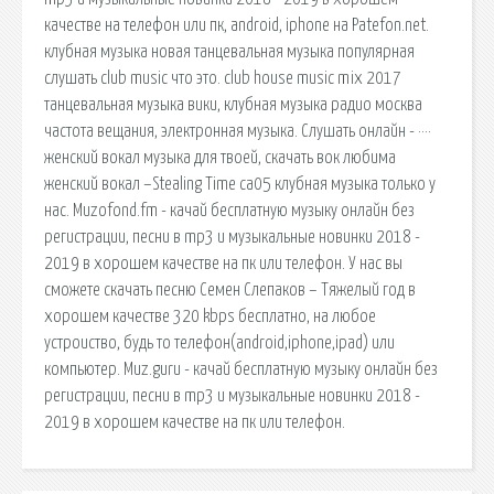
качестве на телефон или пк, android, iphone на Patefon.net.
клубная музыка новая танцевальная музыка популярная
слушать club music что это. club house music mix 2017
танцевальная музыка вики, клубная музыка радио москва
частота вещания, электронная музыка. Слушать онлайн - ····
женский вокал музыка для твоей, скачать вок любима
женский вокал –Stealing Time cа05 клубная музыка только у
нас. Muzofond.fm - качай бесплатную музыку онлайн без
регистрации, песни в mp3 и музыкальные новинки 2018 -
2019 в хорошем качестве на пк или телефон. У нас вы
сможете скачать песню Семен Слепаков – Тяжелый год в
хорошем качестве 320 kbps бесплатно, на любое
устроиство, будь то телефон(android,iphone,ipad) или
компьютер. Muz.guru - качай бесплатную музыку онлайн без
регистрации, песни в mp3 и музыкальные новинки 2018 -
2019 в хорошем качестве на пк или телефон.