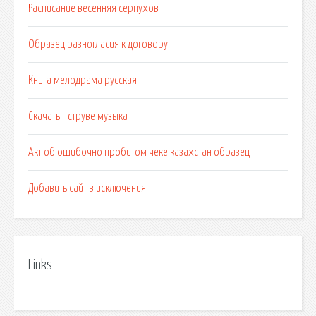
Расписание весенняя серпухов
Образец разногласия к договору
Книга мелодрама русская
Скачать г струве музыка
Акт об ошибочно пробитом чеке казахстан образец
Добавить сайт в исключения
Links