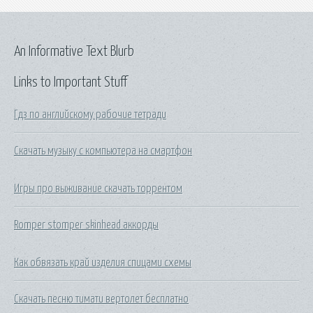
An Informative Text Blurb
Links to Important Stuff
Гдз по английскому рабочие тетради
Скачать музыку с компьютера на смартфон
Игры про выживание скачать торрентом
Romper stomper skinhead аккорды
Как обвязать край изделия спицами схемы
Скачать песню тимати вертолет бесплатно