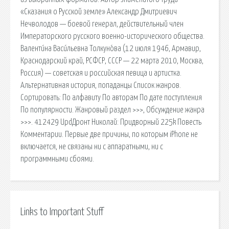
«Сказания о Русской земле» Александр Дмитриевич
Нечволодов — боевой генерал, действительный член
Императорского русского военно-исторического общества.
Валенти́на Васи́льевна Толкуно́ва (12 июля 1946, Армавир,
Краснодарский край, РСФСР, СССР — 22 марта 2010, Москва,
Россия) — советская и российская певица и артистка.
Альтернативная история, попаданцы Список жанров.
Сортировать: По алфавиту По авторам По дате поступления
По популярности. Жанровый раздел >>>, Обсуждение жанра
>>>. 412429 UpdДронт Николай: Придворный 225k Повесть
Комментарии. Первые две причины, по которым iPhone не
включается, не связаны ни с аппаратными, ни с
программными сбоями.
Links to Important Stuff