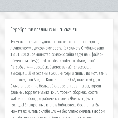
Серебряков владимир книги скачать
Тут можно скачать аудиокниги по психологии эзоторике,
личностному и духовному росту. Как скачать Опубликовано
18.01.2010 Большинство ссылок с сайта ведут на 2 файло-
обменника: files@mail.ru и disk.Yandex.ru. «Бандитский
Петербург» — российский детективный телесериал,
выходивший на экраны в 2000-е годы и снятый по мотивам 8
произведений Андрея Константинова («Адвокат», «Судья
Скачать торент на большой скорости, торент игры, торент
фильмы, торрент музыка, книги торент, сборники софта,
wallpaper обои для рабочего стола » Фильмы. Дамы и
господа! Электронные книги в библиотеке бесплатны. Вы
можете их читать онлайн или же бесплатно скачать в любом
из выбранных форматов: Автор знаменитого труда