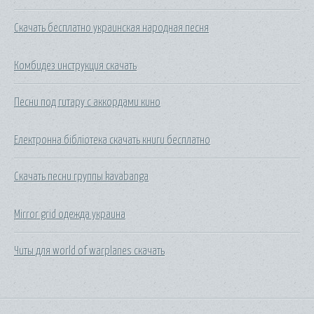
Скачать бесплатно украинская народная песня
Комбидез инструкция скачать
Песни под гитару с аккордами кино
Електронна бібліотека скачать книги бесплатно
Скачать песни группы kavabanga
Mirror grid одежда украина
Читы для world of warplanes скачать