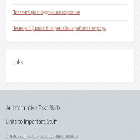
Презентация о художнике коровине
Немецкий 7 класс бим решебник рабочая тетрадь
Links
An Informative Text Blurb
Links to Important Stuff
Жд вокзал курган расписание поездов