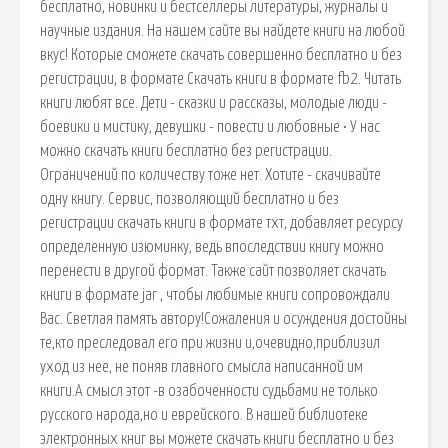
бесплатно, новинки и бестселлеры литературы, журналы и
научные издания. На нашем сайте вы найдете книги на любой
вкус! Которые сможете скачать совершенно бесплатно и без
регистрации, в формате Скачать книги в формате fb2. Читать
книги любят все. Дети - сказки и рассказы, молодые люди -
боевики и мистику, девушки - повести и любовные • У нас
можно скачать книги бесплатно без регистрации.
Ограничений по количеству тоже нет. Хотите - скачивайте
одну книгу. Сервис, позволяющий бесплатно и без
регистрации скачать книги в формате тхт, добавляет ресурсу
определенную изюминку, ведь впоследствии книгу можно
перенести в другой формат. Также сайт позволяет скачать
книги в формате jar , чтобы любимые книги сопровождали
Вас. Светлая память автору!Сожаления и осуждения достойны
те,кто преследовал его при жизни и,очевидно,приблизил
уход из нее, не поняв главного смысла написанной им
книги.А смысл этот -в озабоченности судьбами не только
русского народа,но и еврейского. В нашей библиотеке
электронных книг вы можете скачать книги бесплатно и без