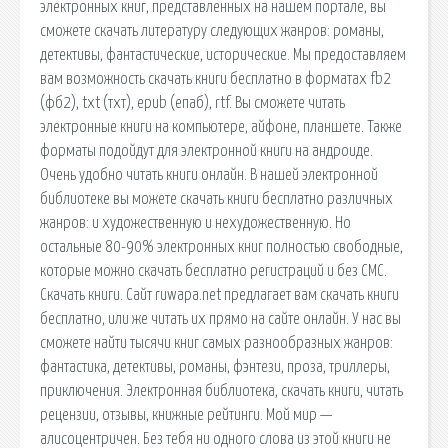
электронных книг, представленных на нашем портале, вы
сможете скачать литературу следующих жанров: романы,
детективы, фантастические, исторические. Мы предоставляем
вам возможность скачать книги бесплатно в форматах fb2
(фб2), txt (тхт), epub (епаб), rtf. Вы сможете читать
электронные книги на компьютере, айфоне, планшете. Также
форматы подойдут для электронной книги на андроиде.
Очень удобно читать книги онлайн. В нашей электронной
библиотеке вы можете скачать книги бесплатно различных
жанров: и художественную и нехудожественную. Но
остальные 80-90% электронных книг полностью свободные,
которые можно скачать бесплатно регистраций и без СМС.
Скачать книги. Сайт ruwapa.net предлагает вам скачать книги
бесплатно, или же читать их прямо на сайте онлайн. У нас вы
сможете найти тысячи книг самых разнообразных жанров:
фантастика, детективы, романы, фэнтези, проза, триллеры,
приключения. Электронная библиотека, скачать книги, читать
рецензии, отзывы, книжные рейтинги. Мой мир —
алисоцентричен. Без тебя ни одного слова из этой книги не