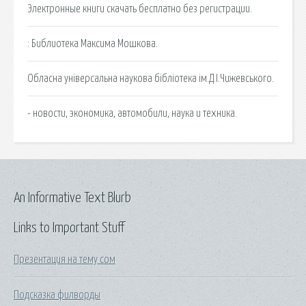
Электронные книги скачать бесплатно без регистрации.
: Библиотека Максима Мошкова.
Обласна унiверсальна наукова бiблiотека iм.Д.I.Чижевського.
- новости, экономика, автомобили, наука и техника.
An Informative Text Blurb
Links to Important Stuff
Презентация на тему сом
Подсказка филворды