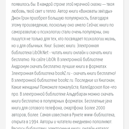
появилось бы. В каждой строке этой мрачной сказки — твоя
любовь, твой свет и тепло. Автор книги «Виноваты звёзды»
Джон Грин приобрел большую популярность, благодаря
этому произведению, поскольку оно имело Сейчас книги по
саморазвитию и психологии стали очень популярны, они
пишутся не только для тех, кто посвящает психологии жизнь,
но и для обычных. Книг. Бизнес книги. Электронная
библиотека LibOk.Net - читать книги онлайн и скачать книги
бесплатно. На сайте LibOk. В электронной библиотеке
Андронум скачать бесплатно лучшие книги в форматах
Электронная библиотека bookZ.ru - скачать книги бесплатно!
В электронной библиотеке bookz.ru. Последние из Книгокан;
Какие женщины! Поможите пожалуйста; Калейдоскоп Кое-что
про. В электронной библиотеке Альдебаран можно скачать
книги бесплатно в популярных форматах. Бесплатные java
книги для сотового телефона, смартфона. Более 2000
авторов, более. Самая известная в Рунете www-библиотека,
открыта в 1994. Авторы и читатели ежедневно пополняют.
Ресурсы библиотеки: электронные книги, онлайн-каталог,