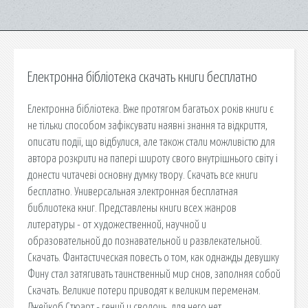
Електронна бібліотека скачать книги бесплатно
Електронна бібліотека. Вже протягом багатьох років книги є
не тільки способом зафіксувати наявні знання та відкриття,
описати події, що відбулися, але також стали можливістю для
автора розкрити на папері широту свого внутрішнього світу і
донести читачеві основну думку твору. Скачать все книги
бесплатно. Универсальная электронная бесплатная
библиотека книг. Представлены книги всех жанров
литературы - от художественной, научной и
образовательной до познавательной и развлекательной.
Скачать. Фантастическая повесть о том, как однажды девушку
Фину стал затягивать таинственный мир снов, заполняя собой
Скачать. Великие потери приводят к великим переменам.
Джейкоб Стюарт - гений и сволочь, для него нет