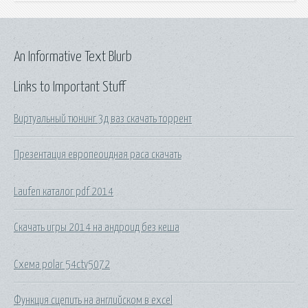
An Informative Text Blurb
Links to Important Stuff
Виртуальный тюнинг 3д ваз скачать торрент
Презентация европеоидная раса скачать
Laufen каталог pdf 2014
Скачать игры 2014 на андроид без кеша
Схема polar 54ctv5072
Функция сцепить на английском в excel