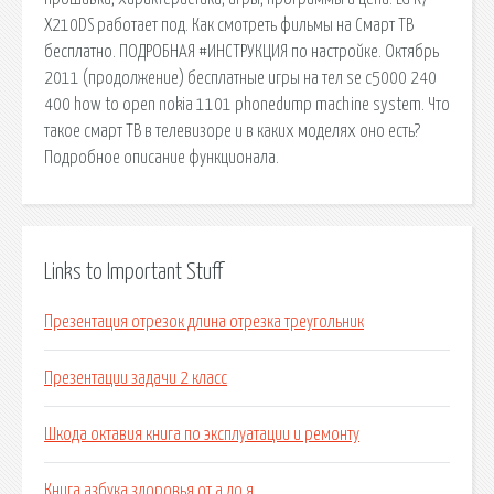
X210DS работает под. Как смотреть фильмы на Смарт ТВ
бесплатно. ПОДРОБНАЯ #ИНСТРУКЦИЯ по настройке. Октябрь
2011 (продолжение) бесплатные игры на тел se c5000 240
400 how to open nokia 1101 phonedump machine system. Что
такое смарт ТВ в телевизоре и в каких моделях оно есть?
Подробное описание функционала.
Links to Important Stuff
Презентация отрезок длина отрезка треугольник
Презентации задачи 2 класс
Шкода октавия книга по эксплуатации и ремонту
Книга азбука здоровья от а до я