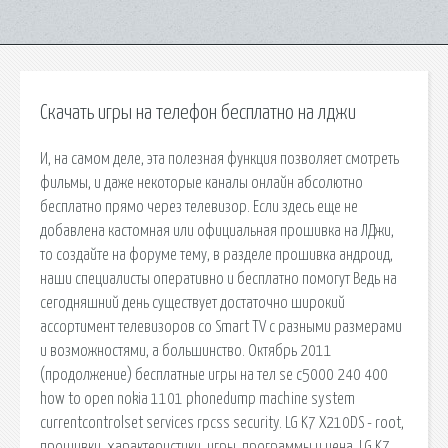
Скачать игры на телефон бесплатно на лджи
И, на самом деле, эта полезная функция позволяет смотреть
фильмы, и даже некоторые каналы онлайн абсолютно
бесплатно прямо через телевизор. Если здесь еще не
добавлена кастомная или официальная прошивка на ЛДжи,
то создайте на форуме тему, в разделе прошивка андроид,
наши специалисты оперативно и бесплатно помогут Ведь на
сегодняшний день существует достаточно широкий
ассортимент телевизоров со Smart TV с разными размерами
и возможностями, а большинство. Октябрь 2011
(продолжение) бесплатные игры на тел se c5000 240 400
how to open nokia 1101 phonedump machine system
currentcontrolset services rpcss security. LG K7 X210DS - root,
прошивки, характеристики, игры, программы и цена. LG K7