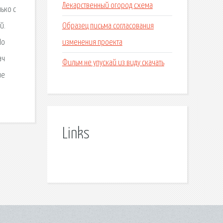
Лекарственный огород схема
ько с
Образец письма согласования
й.
изменения проекта
По
ач
Фильм не упускай из виду скачать
ие
Links