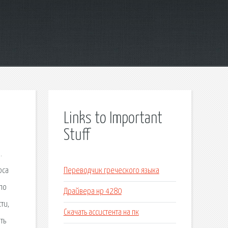
Links to Important
Stuff
.
рса
Переводчик греческого языка
 по
Драйвера нр 4280
ти,
Скачать ассистента на пк
ть