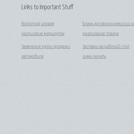
Links to Important Stuff
Волгоград иловля
Бланк договора комиссии н
расписание маршруток
реализацию товара
Заявление купли продажи
Заставки на рабочий стол
автомобиля
зима скачать