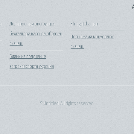
A
а
Должностная инструкция
Film gatchaman
бухгалтера кассира образец
Песни мама минус плюс
скачать
скачать
Бланк на получение
загранпаспорта украина
© Untitled. All rights reserved.