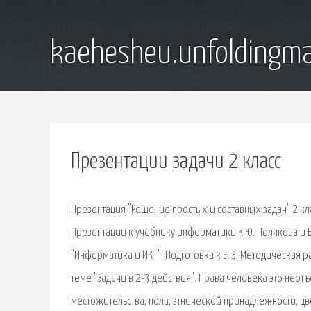
kaehesheu.unfoldingma
Презентации задачи 2 класс
Презентация "Решение простых и составных задач" 2 кла
Презентации к учебнику информатики К.Ю. Полякова и Е.
"Информатика и ИКТ". Подготовка к ЕГЭ. Методическая р
теме "Задачи в 2-3 действия". Права человека это нео
местожительства, пола, этнической принадлежности, цв