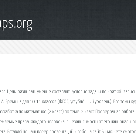
ps.org
сс. Цель: развивать умение составлять условие задачи по краткой записи
А. Еремина для 10-11 классов (ФГОС, углублённый уровень). Все темы ку
азработка по математике (2 класс) по теме: 2 класс Проверочная работа
тъемлемые права каждого человека, в независимости от его национальнос
ета. Вставляйте наш плеер презентаций к себе на сайт Вы можете смотре