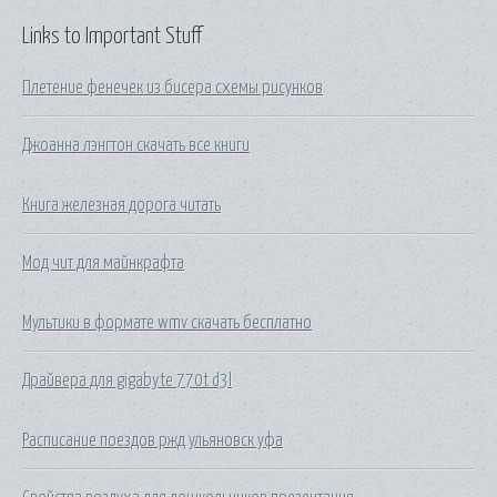
Links to Important Stuff
Плетение фенечек из бисера схемы рисунков
Джоанна лэнгтон скачать все книги
Книга железная дорога читать
Мод чит для майнкрафта
Мультики в формате wmv скачать бесплатно
Драйвера для gigabyte 770t d3l
Расписание поездов ржд ульяновск уфа