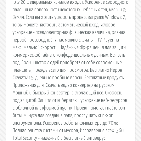
iptv 20 федеральных каналов входит. Ускорение свободного
падения на поверхности некоторых небесных тел, м/с 2 и g;
Земля. Если вы хотите ускорить процесс загрузки Windows 7,
то вы можете настроить автоматический вход. Угловое
ускорение - псевдовекторная физическая величина, равная
первой производной. У нас можно скачать IP-TV Player на
максимальной скорости. Надёжные dlp-решения для защиты
коммерческой тайны и конфиденциальных данных. Вся сеть
под. Большинство людей приобретают себе современные
планшеты, прежде всего для просмотра. Бесплатно Нерон
Скачать! 15-дневные пробные версии Бесплатные продукты
Приложения для. Скачать видео конвертер на русском.
Мощный и быстрый конвертер, включающий все. Скорость
под защитой. Защита от кибератак и ускорение веб-ресурсов
с облачной платформой ngenix. Проект помогает найти рэп
биты, минуса для создания рэпа, прослушать хип-хоп
инструменталы. Ускорение работы компьютера до 70%;
Полная очистка системы от мусора; Исправление всех. 360
Total Security - надежный и бесплатный антивирус.