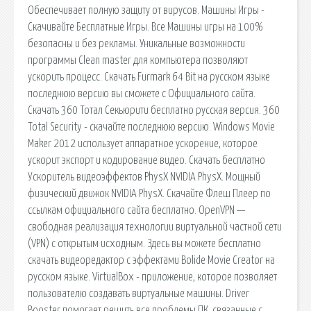
Обеспечивает полную защиту от вирусов. Машины Игры -
Скачивайте Бесплатные Игры. Все Машины игры на 100%
безопасны и без рекламы. Уникальные возможности
программы Clean master для компьютера позволяют
ускорить процесс. Скачать Furmark 64 Bit на русском языке
последнюю версию вы сможете с Официального сайта.
Скачать 360 Тотал Секьюрити бесплатно русская версия. 360
Total Security - скачайте последнюю версию. Windows Movie
Maker 2012 использует аппаратное ускорение, которое
ускорит экспорт и кодирование видео. Скачать бесплатно
Ускоритель видеоэффектов PhysX NVIDIA PhysX. Мощный
физический движок NVIDIA PhysX. Скачайте Флеш Плеер по
ссылкам официального сайта бесплатно. OpenVPN —
свободная реализация технологии виртуальной частной сети
(VPN) с открытым исходным. Здесь вы можете бесплатно
скачать видеоредактор с эффектами Bolide Movie Creator на
русском языке. VirtualBox - приложение, которое позволяет
пользователю создавать виртуальные машины. Driver
Booster помогает решить все проблемы ПК, связанные с