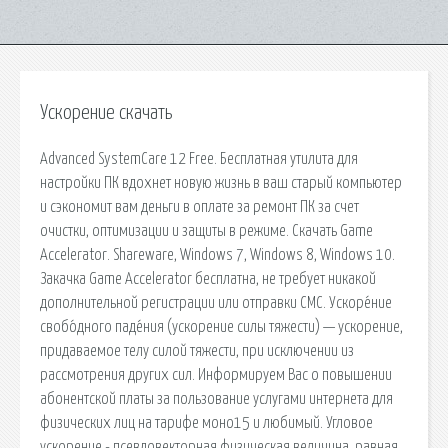
Ускорение скачать
Advanced SystemCare 12 Free. Бесплатная утилита для
настройки ПК вдохнет новую жизнь в ваш старый компьютер
и сэкономит вам деньги в оплате за ремонт ПК за счет
очистки, оптимизации и защиты в режиме. Скачать Game
Accelerator. Shareware, Windows 7, Windows 8, Windows 10.
Закачка Game Accelerator бесплатна, не требует никакой
дополнительной регистрации или отправки СМС. Ускоре́ние
свобо́дного паде́ния (ускорение силы тяжести) — ускорение,
придаваемое телу силой тяжести, при исключении из
рассмотрения других сил. Информируем Вас о повышении
абонентской платы за пользование услугами интернета для
физических лиц на тарифе моно15 и любимый. Угловое
ускорение - псевдовекторная физическая величина, равная