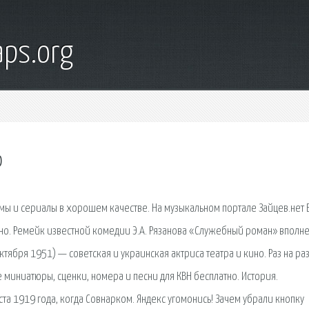
ps.org
о
льмы и сериалы в хорошем качестве. На музыкальном портале Зайцев.нет 
но. Ремейк известной комедии Э.А. Рязанова «Служебный роман» вполн
октября 1951) — советская и украинская актриса театра и кино. Раз на ра
 миниатюры, сценки, номера и песни для КВН бесплатно. История.
та 1919 года, когда Совнарком. Яндекс угомонись! Зачем убрали кнопку