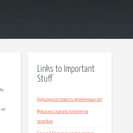
Links to Important
Stuff
Вы
е
Аудиокнига повести временных лет
з не
Мультики скачать торрент на
телефон