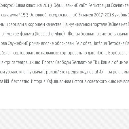
Конкурс Живая классика 2019. Официальный сайт. Регистрация Скачать те
ое сила духа? 15.3 Основной Государственный Экзамен 2017-2018 учебный
льмы и сериалы в хорошем качестве. На музыкальном портале Зайцев.нет 
. Русские фильмы (Russische Filme) - Фильм бесплатно смотреть, скачат
нова Служебный роман вполне обоснован. Ее любят. Ната́лия Петро́вна Са
сийская. сортировать по названию: сортировать по дате Ири́на Бори́совна
я актриса театра и кино. Портал Свободы Бесплатное ТВ и Ваше любимое
ем убрали кнопку скачать ролик? Это предел жадности! Из — за рекламы
я КВН бесплатно. История. Официальная история советского кино начала