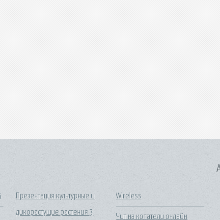
A
5
Презентация культурные и
Wireless
дикорастущие растения 3
Чит на копатели онлайн