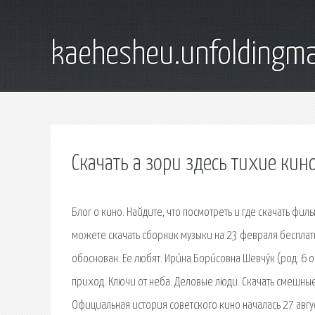
kaehesheu.unfoldingma
Скачать а зори здесь тихие кин
Блог о кино. Найдите, что посмотреть и где скачать фи
можете скачать сборник музыки на 23 февраля бесплат
обоснован. Ее любят. Ири́на Бори́совна Шевчу́к (род. 6 
приход. Ключи от неба. Деловые люди. Скачать смешные
Официальная история советского кино началась 27 авгус