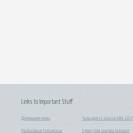
Links to Important Stuff
Домашняя пони
Читы для cs source v84 201
Расписание городских
Супер том скачать торрент