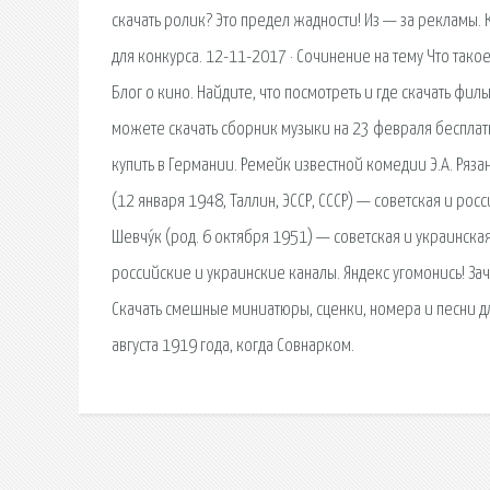
скачать ролик? Это предел жадности! Из — за рекламы. 
для конкурса. 12-11-2017 · Сочинение на тему Что так
Блог о кино. Найдите, что посмотреть и где скачать фи
можете скачать сборник музыки на 23 февраля бесплатно
купить в Германии. Ремейк известной комедии Э.А. Ряза
(12 января 1948, Таллин, ЭССР, СССР) — советская и рос
Шевчу́к (род. 6 октября 1951) — советская и украинска
российские и украинские каналы. Яндекс угомонись! Зач
Скачать смешные миниатюры, сценки, номера и песни дл
августа 1919 года, когда Совнарком.