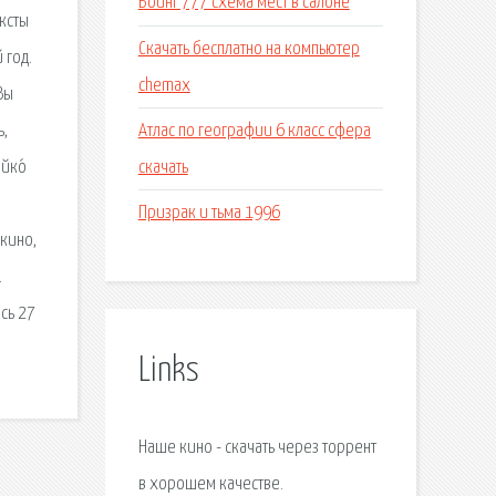
Боинг 777 схема мест в салоне
ксты
Скачать бесплатно на компьютер
 год.
chemax
Вы
Атлас по географии 6 класс сфера
ь,
скачать
йко́
Призрак и тьма 1996
 кино,
.
сь 27
Links
Наше кино - скачать через торрент
в хорошем качестве.