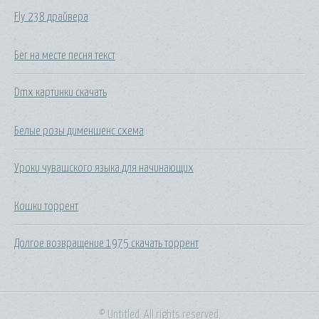
Fly 238 драйвера
Бег на месте песня текст
Dmx картинки скачать
Белые розы дименшенс схема
Уроки чувашского языка для начинающих
Кошки торрент
Долгое возвращение 1975 скачать торрент
© Untitled. All rights reserved.