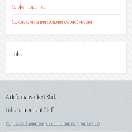
Сульфат натрия гост
Скачать сэмплы для создания клубной музыки
Links
An Informative Text Blurb
Links to Important Stuff
Индиго лайф кинотеатр нижний новгород расписание