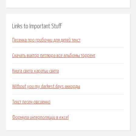
Links to Important Stuff
Песенка про грибочки для детей текст
Скачать виктор петлюра все альбомы торрент
Книга света харатьи света
Without you my darkest days аккорды
Текст песен овсиенко
Формула интерполяции в excel