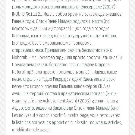
роль молодого актёра или актрисы в телесериале (2017)
IMDb ID 5611121 Милли Бобби Браун на Викискладе Внешние.
Ранние годы. Олтон Гленн Миллер родился 1 марта (по
некоторым данным 29 февраля) 1904 года в городке
Кларинда, в юго-западной части кукурузного штата Айова.
Его предки были американскими пионерами,
отправившимися. Предлагаем скачать бесплатно песню
Mohombi - Mr. Loverman.mp3, или просто прослушать онлайн.
Предлагаем скачать бесплатно песню Imagine Dragons -
Natural.mp3, или просто прослушать онлайн. Ищешь какие
песни играли на Радио Рекорд сегодня? Здесь весь список
песен что играло. премия Гильдии киноактёров США за
лучший актёрский состав в драматическом сериале (2017.
Grammy Lifetime Achievement Award (2003) glennmiller.org
Аудио, фото, видео на Викискладе О́лтон Гленн Ми́ллер (англ.
Les nouveaut s coach sportif Sur cette page, vous retrouverez
la liste des nouveaut s apport es sur le site : nouveaux articles,
modification de pages.