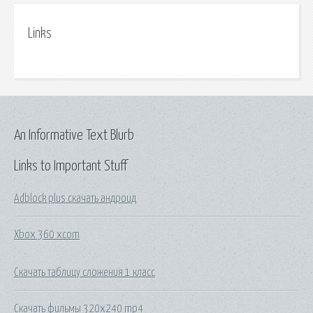
Links
An Informative Text Blurb
Links to Important Stuff
Adblock plus скачать андроид
Xbox 360 xcom
Скачать таблицу сложения 1 класс
Скачать фильмы 320x240 mp4