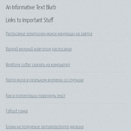
An Informative Text Blurb
Links to Important Stuff
Расписание электричек минск мачулищи на завтра
Валдай великий новгород расписание
Ringtone cutter скачать на компьютер
Карта мира в реальном времени со спутника
Как в презентации повернуть текст
Fallout гонка
Бланк на получение загранпаспорта украина