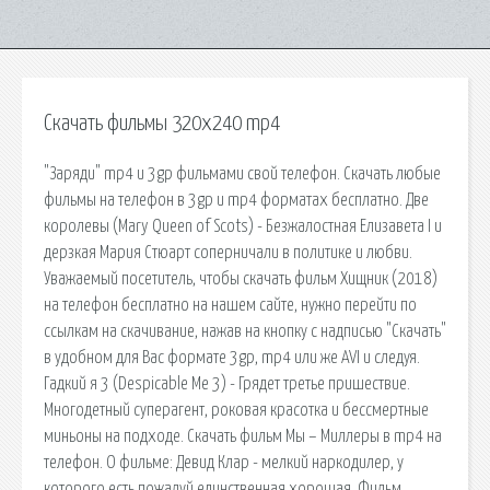
Скачать фильмы 320x240 mp4
"Заряди" mp4 и 3gp фильмами свой телефон. Скачать любые
фильмы на телефон в 3gp и mp4 форматах бесплатно. Две
королевы (Mary Queen of Scots) - Безжалостная Елизавета I и
дерзкая Мария Стюарт соперничали в политике и любви.
Уважаемый посетитель, чтобы скачать фильм Хищник (2018)
на телефон бесплатно на нашем сайте, нужно перейти по
ссылкам на скачивание, нажав на кнопку с надписью "Скачать"
в удобном для Вас формате 3gp, mp4 или же AVI и следуя.
Гадкий я 3 (Despicable Me 3) - Грядет третье пришествие.
Многодетный суперагент, роковая красотка и бессмертные
миньоны на подходе. Скачать фильм Мы – Миллеры в mp4 на
телефон. О фильме: Девид Клар - мелкий наркодилер, у
которого есть пожалуй единственная хорошая. Фильм