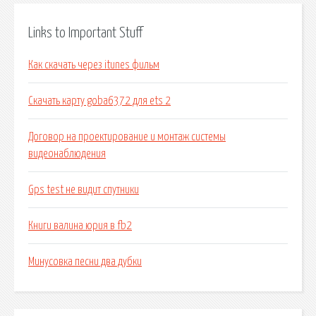
Links to Important Stuff
Как скачать через itunes фильм
Скачать карту goba6372 для ets 2
Договор на проектирование и монтаж системы
видеонаблюдения
Gps test не видит спутники
Книги валина юрия в fb2
Минусовка песни два дубки