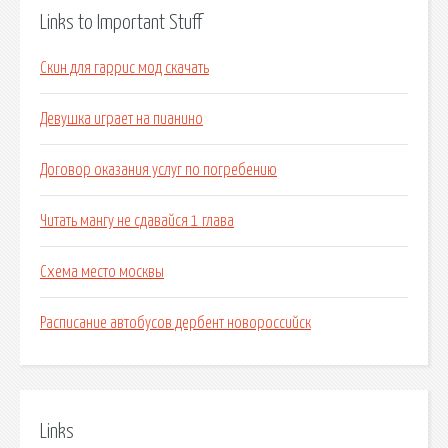
Links to Important Stuff
Скин для гаррис мод скачать
Девушка играет на пианино
Договор оказания услуг по погребению
Читать мангу не сдавайся 1 глава
Схема место москвы
Расписание автобусов дербент новороссийск
Links