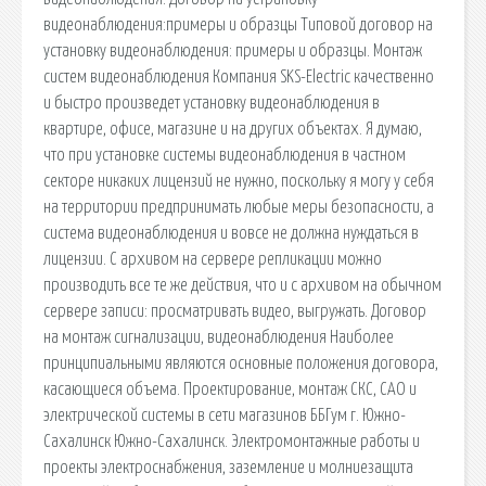
видеонаблюдения:примеры и образцы Типовой договор на
установку видеонаблюдения: примеры и образцы. Монтаж
систем видеонаблюдения Компания SKS-Electric качественно
и быстро произведет установку видеонаблюдения в
квартире, офисе, магазине и на других объектах. Я думаю,
что при установке системы видеонаблюдения в частном
секторе никаких лицензий не нужно, поскольку я могу у себя
на территории предпринимать любые меры безопасности, а
система видеонаблюдения и вовсе не должна нуждаться в
лицензии. С архивом на сервере репликации можно
производить все те же действия, что и с архивом на обычном
сервере записи: просматривать видео, выгружать. Договор
на монтаж сигнализации, видеонаблюдения Наиболее
принципиальными являются основные положения договора,
касающиеся объема. Проектирование, монтаж СКС, САО и
электрической системы в сети магазинов ББГум г. Южно-
Сахалинск Южно-Сахалинск. Электромонтажные работы и
проекты электроснабжения, заземление и молниезащита