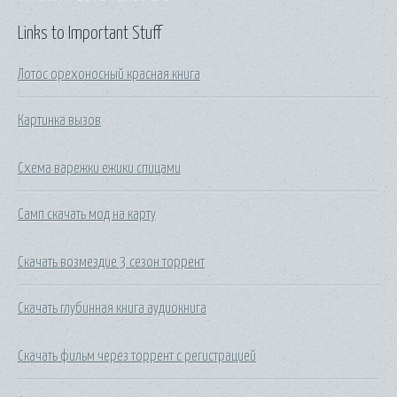
Links to Important Stuff
Лотос орехоносный красная книга
Картинка вызов
Схема варежки ежики спицами
Самп скачать мод на карту
Скачать возмездие 3 сезон торрент
Скачать глубинная книга аудиокнига
Скачать фильм через торрент с регистрацией