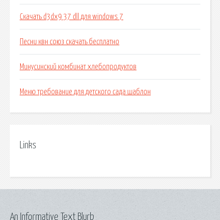
Скачать d3dx9 37 dll для windows 7
Песни квн союз скачать бесплатно
Минусинский комбинат хлебопродуктов
Меню требование для детского сада шаблон
Links
An Informative Text Blurb