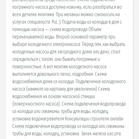
погружного насоса доступна новичку, если разобраться во
всех деталях монтажа. При желании можно сэконосить на
услугах специалиста. Рис.3 Подача воды из колодца в дом с
помощью насоса — схема водопровода Объем
перекачиваемой воды. Второй основной параметр при
выборе колодезного электронасоса. Перед тем, как выбрать
колодезные насосы для загородного дома или дачи, стоит
определиться с типом: они бывать погружные и
поверхностные. А вот монтаж колодезного насоса
выполняется довольного легко, подробная. Схема
водоснабжения дома из колодца. Подключение колодезного
насоса (нажмите на картинку для увеличения) Схема
водоснабжения на основе насосной станции
(поверхностного насоса). Схема подключения водопровода
из колодца или скважины: трубы для воды, колодец,
установка водонагревателя Консультации строителя онлайн.
Схема подключения водопровода из колодца или скважины:
трубы для воды, колодец, установка. Запах железа изо рта: