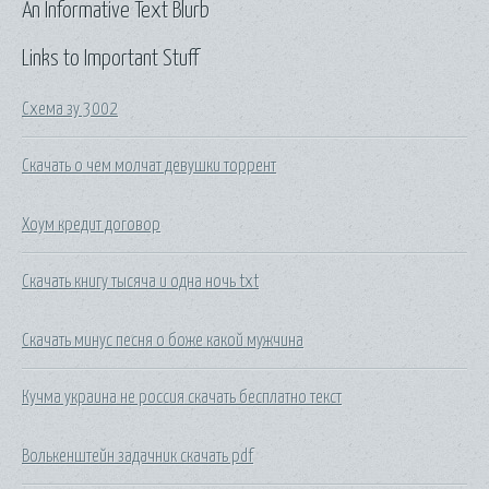
An Informative Text Blurb
Links to Important Stuff
Схема зу 3002
Скачать о чем молчат девушки торрент
Хоум кредит договор
Скачать книгу тысяча и одна ночь txt
Скачать минус песня о боже какой мужчина
Кучма украина не россия скачать бесплатно текст
Волькенштейн задачник скачать pdf