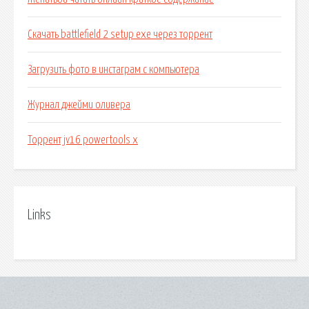
Скачать battlefield 2 setup exe через торрент
Загрузить фото в инстаграм с компьютера
Журнал джейми оливера
Торрент jv16 powertools x
Links