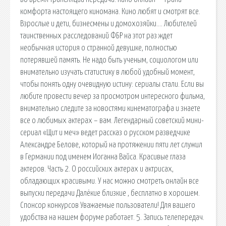
комфорта настоящего киномана. Кино любят и смотрят все.
Взрослые и дети, бизнесмены и домохозяйки…. Любителей
таинственных расследований ФБР на этот раз ждет
необычная история о странной девушке, полностью
потерявшей память. Не надо быть ученым, социологом или
внимательно изучать статистику в любой удобный момент,
чтобы понять одну очевидную истину: сериалы стали. Если вы
любите провести вечер за просмотром интересного фильма,
внимательно следите за новостями кинематографа и знаете
все о любимых актерах – вам. Легендарный советский мини-
сериал «Щит и меч» ведет рассказ о русском разведчике
Александре Белове, который на протяжении пяти лет служил
в Германии под именем Иоганна Вайса. Красивые глаза
актеров. Часть 2. О российских актерах и актрисах,
обладающих красивыми. У нас можно смотреть онлайн все
выпуски передачи Далёкие близкие , бесплатно в хорошем.
Спонсор конкурсов Уважаемые пользователи! Для вашего
удобства на нашем форуме работает. 5. Запись телепередач.