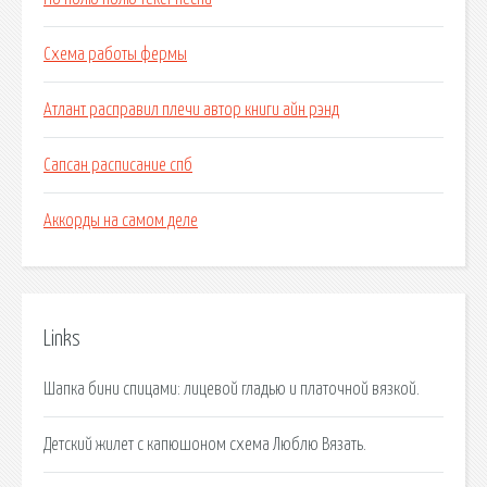
Схема работы фермы
Атлант расправил плечи автор книги айн рэнд
Сапсан расписание спб
Аккорды на самом деле
Links
Шапка бини спицами: лицевой гладью и платочной вязкой.
Детский жилет с капюшоном схема Люблю Вязать.