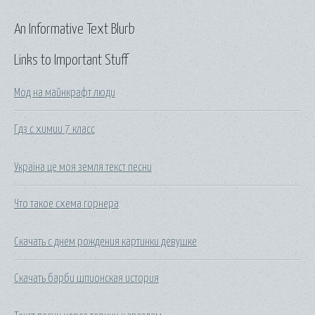
An Informative Text Blurb
Links to Important Stuff
Мод на майнкрафт люди
Гдз с химии 7 класс
Україна це моя земля текст песни
Что такое схема горнера
Скачать с днем рождения картинки девушке
Скачать барби шпионская история