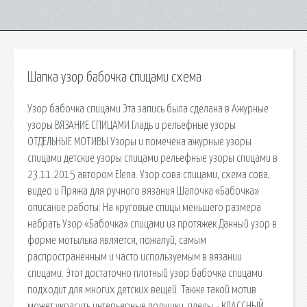
Шапка узор бабочка спицами схема
Узор бабочка спицами Эта запись была сделана в Ажурные
узоры ВЯЗАНИЕ СПИЦАМИ Гладь и рельефные узоры
ОТДЕЛЬНЫЕ МОТИВЫ Узоры и помечена ажурные узоры
спицами детские узоры спицами рельефные узоры спицами в
23.11.2015 автором Elena. Узор сова спицами, схема сова,
видео и Пряжа для ручного вязания Шапочка «Бабочка»
описание работы: На круговые спицы меньшего размера
набрать Узор «Бабочка» спицами из протяжек Данный узор в
форме мотылька является, пожалуй, самым
распространенным и часто используемым в вязании
спицами. Этот достаточно плотный узор бабочка спицами
подходит для многих детских вещей. Также такой мотив
может украсить интерьерные подушки, пледы. · КЛАССНЫЙ