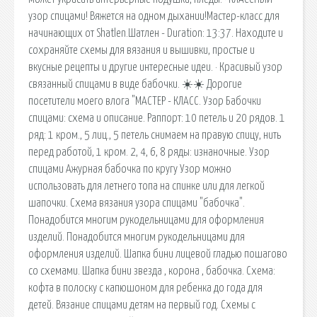
узор спицами! Вяжется на одном дыхании!Мастер-класс для
начинающих от Shatlen.Шатлен - Duration: 13:37. Находите и
сохраняйте схемы для вязания и вышивки, простые и
вкусные рецепты и другие интересные идеи. · Красивый узор
связанный спицами в виде бабочки. ☀️☀️ Дорогие
посетители моего влога "МАСТЕР - КЛАСС. Узор Бабочки
спицами: схема и описание. Раппорт: 10 петель и 20 рядов. 1
ряд: 1 кром., 5 лиц., 5 петель снимаем на правую спицу, нить
перед работой, 1 кром. 2, 4, 6, 8 ряды: изнаночные. Узор
спицами Ажурная бабочка по кругу Узор можно
использовать для летнего топа на спинке или для легкой
шапочки. Схема вязания узора спицами "бабочка".
Понадобится многим рукодельницами для оформления
изделий. Понадобится многим рукодельницами для
оформления изделий. Шапка бини лицевой гладью пошагово
со схемами. Шапка бини звезда , корона , бабочка. Схема:
кофта в полоску с капюшоном для ребенка до года для
детей. Вязание спицами детям на первый год. Схемы с