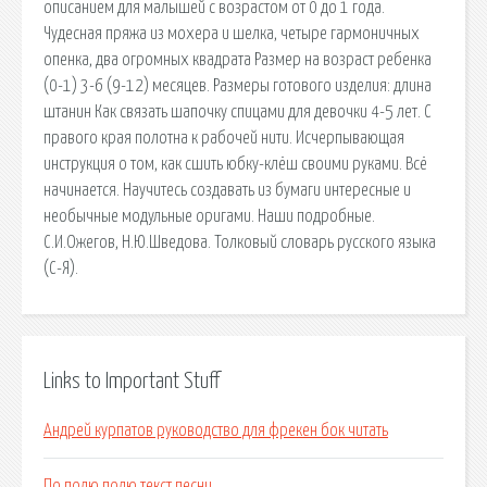
описанием для малышей с возрастом от 0 до 1 года.
Чудесная пряжа из мохера и шелка, четыре гармоничных
опенка, два огромных квадрата Размер на возраст ребенка
(0-1) 3-6 (9-12) месяцев. Размеры готового изделия: длина
штанин Как связать шапочку спицами для девочки 4-5 лет. С
правого края полотна к рабочей нити. Исчерпывающая
инструкция о том, как сшить юбку-клёш своими руками. Всё
начинается. Научитесь создавать из бумаги интересные и
необычные модульные оригами. Наши подробные.
С.И.Ожегов, Н.Ю.Шведова. Толковый словарь русского языка
(С-Я).
Links to Important Stuff
Андрей курпатов руководство для фрекен бок читать
По полю полю текст песни