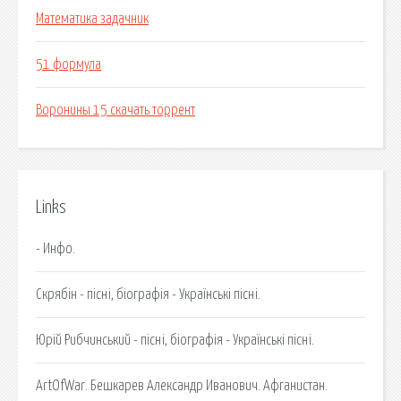
Математика задачник
51 формула
Воронины 15 скачать торрент
Links
- Инфо.
Скрябін - пісні, біографія - Українські пісні.
Юрій Рибчинський - пісні, біографія - Українські пісні.
ArtOfWar. Бешкарев Александр Иванович. Афганистан.