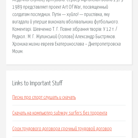
1989 представляет проект Art Of War, посвященный
солдатам последних. Путін — хуйло! — приспівка, яку
вигадали й уперше виконали вболівальники футбольного.
Коментарі. Шевченко Т. Г. Повне зібрання творів: У 12 т. /
Редкол.: М. Г. Жулинський (голова) Александр Быстряков.
Хроника жизни евреев Екатеринослава – Днепропетровска
Моим.
Links to Important Stuff
Песни про спорт слушать и скачать
Скачать на компьютер subway surfers без торрента
Срок трудового договора срочный трудовой договор