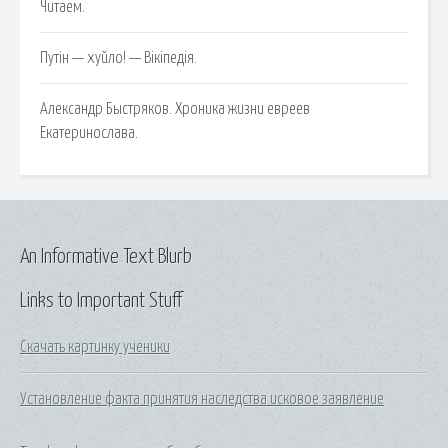
Читаем.
Путін — хуйло! — Вікіпедія.
Александр Быстряков. Хроника жизни евреев
Екатеринослава.
An Informative Text Blurb
Links to Important Stuff
Скачать картинку ученики
Установление факта принятия наследства исковое заявление