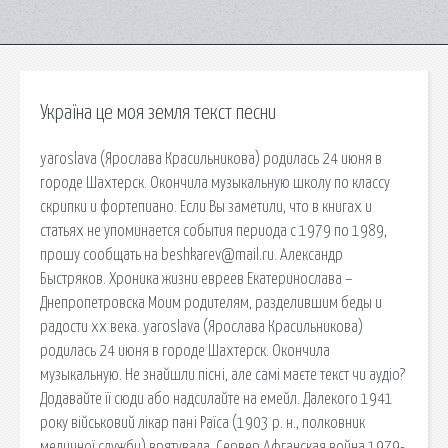
Україна це моя земля текст песни
yaroslava (Ярослава Красильникова) родилась 24 июня в
городе Шахтерск. Окончила музыкальную школу по классу
скрипки и фортепиано. Если Вы заметили, что в книгах и
статьях не упоминается события периода с 1979 по 1989,
прошу сообщать на beshkarev@mail.ru. Александр
Быстряков. Хроника жизни евреев Екатеринослава –
Днепропетровска Моим родителям, разделившим беды и
радости xx века. yaroslava (Ярослава Красильникова)
родилась 24 июня в городе Шахтерск. Окончила
музыкальную. Не знайшли пісні, але самі маєте текст чи аудіо?
Додавайте її сюди або надсилайте на емейл. Далекого 1941
року військовий лікар пані Раїса (1903 р. н., полковник
медичної служби) врятувала. Сервер Афганская война 1979-