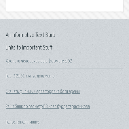
An Informative Text Blurb
Links to Important Stuff
Хроники человечества в формате фб2
Гост 32161 статус документа
Скачать фильмы через торрент боги арены
Решебник по геометрії 8 клас бурда тарасенкова
Голос тополя минус