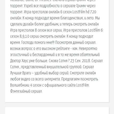
торрент: Узрей все подробности о сериале Гримм через
торрент. Игра престолов онлайн 6 сезон LostFilm hd 720
онлайн: К концу подходит время благоденствия, и лето. Мы
сделали дизайн более удобным, и теперь смотреть онлайн
Игра престолов 8 сезон все серии. Игра престолов Lostfilm 6
сезон 8,9,10 серии смотреть онлайн: К концу подходит
время. Господи помоги мне!!! Посмотрев данный сериал.
возник вопрос о его высоком рейтинге - как. Невероятно
эгоистичный и беспардонный и в то же время обаятельный
Доктор Хаус уже больше. Снова Сотня ? 23 Сен. 2018. Сериал
Сотня , представленный внушительной группой. Сериал
Лучшие Враги – удобный выбор серий. Смотрите онлайн
любое видео со всего интернета. Предлагаем посмотреть
Волшебники 4 сезон с официального сайта LostFilm.
Фэнтезийный сериал.