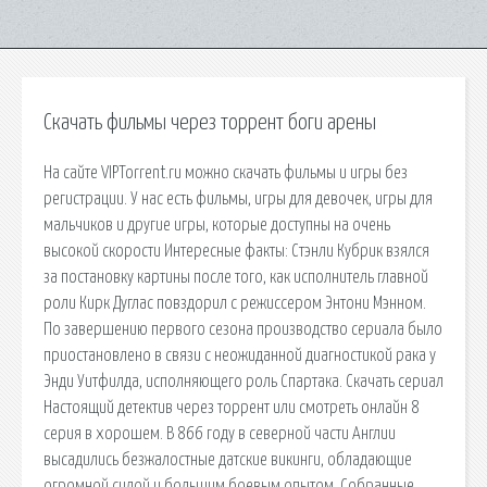
Скачать фильмы через торрент боги арены
На сайте VIPTorrent.ru можно скачать фильмы и игры без
регистрации. У нас есть фильмы, игры для девочек, игры для
мальчиков и другие игры, которые доступны на очень
высокой скорости Интересные факты: Стэнли Кубрик взялся
за постановку картины после того, как исполнитель главной
роли Кирк Дуглас повздорил с режиссером Энтони Мэнном.
По завершению первого сезона производство сериала было
приостановлено в связи с неожиданной диагностикой рака у
Энди Уитфилда, исполняющего роль Спартака. Скачать сериал
Настоящий детектив через торрент или смотреть онлайн 8
серия в хорошем. В 866 году в северной части Англии
высадились безжалостные датские викинги, обладающие
огромной силой и большим боевым опытом. Собранные