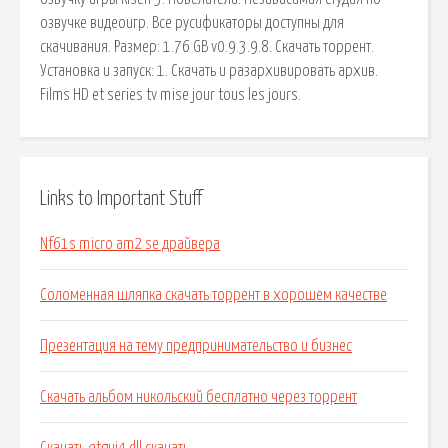
озвучке видеоигр. Все русификаторы доступны для
скачивания. Размер: 1.76 GB v0.9.3.9.8. Скачать торрент.
Установка и запуск: 1. Скачать и разархивировать архив.
Films HD et series tv mise jour tous les jours.
Links to Important Stuff
Nf61s micro am2 se драйвера
Соломенная шляпка скачать торрент в хорошем качестве
Презентация на тему предпринимательство и бизнес
Скачать альбом никольский бесплатно через торрент