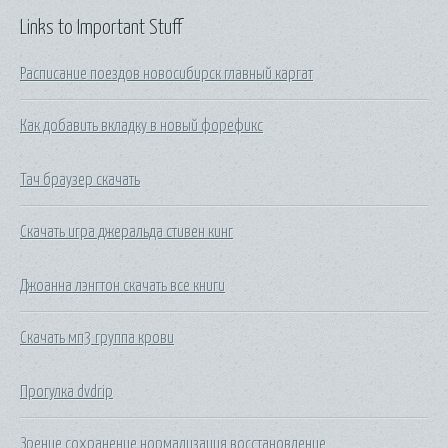
Links to Important Stuff
Расписание поездов новосибирск главный каргат
Как добавить вкладку в новый форефикс
Тач браузер скачать
Скачать игра джеральда стивен кинг
Джоанна лэнгтон скачать все книги
Скачать мп3 группа крови
Прогулка dvdrip
Зрение сохранение нормализация восстановление