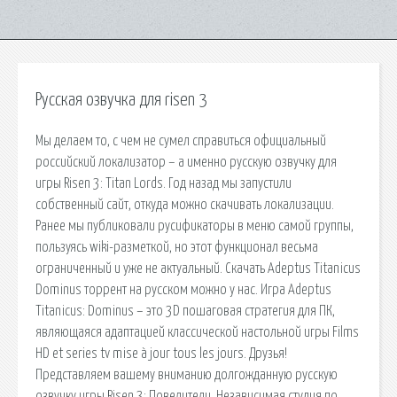
Русская озвучка для risen 3
Мы делаем то, с чем не сумел справиться официальный
российский локализатор – а именно русскую озвучку для
игры Risen 3: Titan Lords. Год назад мы запустили
собственный сайт, откуда можно скачивать локализации.
Ранее мы публиковали русификаторы в меню самой группы,
пользуясь wiki-разметкой, но этот функционал весьма
ограниченный и уже не актуальный. Скачать Adeptus Titanicus
Dominus торрент на русском можно у нас. Игра Adeptus
Titanicus: Dominus – это 3D пошаговая стратегия для ПК,
являющаяся адаптацией классической настольной игры Films
HD et series tv mise à jour tous les jours. Друзья!
Представляем вашему вниманию долгожданную русскую
озвучку игры Risen 3: Повелители. Независимая студия по