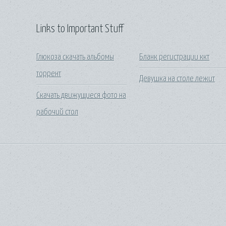
Links to Important Stuff
Глюкоза скачать альбомы
Бланк регистрации ккт
торрент
Девушка на столе лежит
Скачать движущиеся фото на
рабочий стол