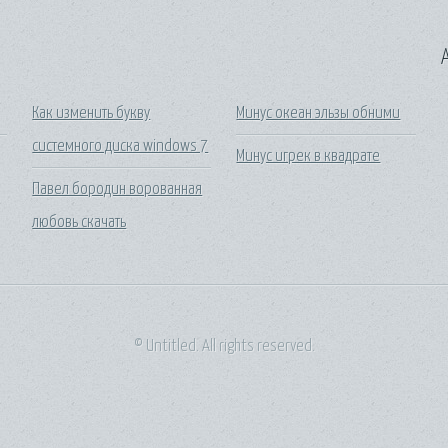
A
Как изменить букву
Минус океан эльзы обними
системного диска windows 7
Минус игрек в квадрате
Павел бородин ворованная
любовь скачать
© Untitled. All rights reserved.