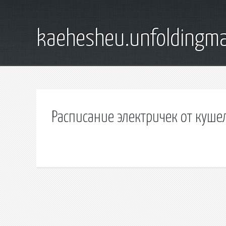
kaehesheu.unfoldingma
Расписание электричек от куше