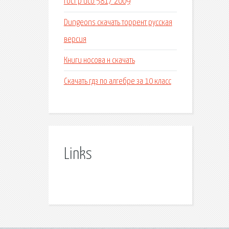
Гост р исо 5817 2009
Dungeons скачать торрент русская
версия
Книги носова н скачать
Скачать гдз по алгебре за 10 класс
Links