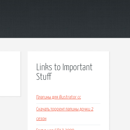
Links to Important
Stuff
Плагины для illustrator cc
Скачать торрент папины дочки 2
сезон