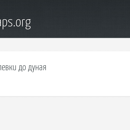
ps.org
левки до дуная