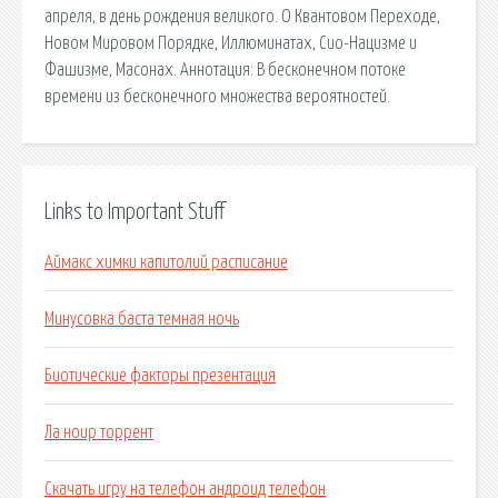
апреля, в день рождения великого. О Квантовом Переходе,
Новом Мировом Порядке, Иллюминатах, Сио-Нацизме и
Фашизме, Масонах. Аннотация: В бесконечном потоке
времени из бесконечного множества вероятностей.
Links to Important Stuff
Аймакс химки капитолий расписание
Минусовка баста темная ночь
Биотические факторы презентация
Ла ноир торрент
Скачать игру на телефон андроид телефон