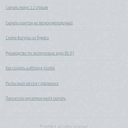
Скачать минус 12 стульев
Скачать рингтон на звонок мелодичный
Схема фигурки из бумаги
Руководство по эксплуатации ауди 80 б3
Как создать шаблон в joomla
Расписания загса в г дзержинск
Панохгохи мусалмон книга скачать
© Untitled. All rights reserved.