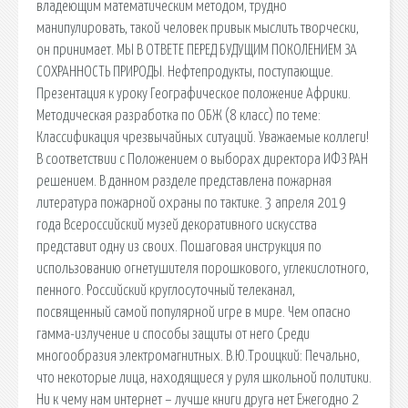
владеющим математическим методом, трудно
манипулировать, такой человек привык мыслить творчески,
он принимает. МЫ В ОТВЕТЕ ПЕРЕД БУДУЩИМ ПОКОЛЕНИЕМ ЗА
СОХРАННОСТЬ ПРИРОДЫ. Нефтепродукты, поступающие.
Презентация к уроку Географическое положение Африки.
Методическая разработка по ОБЖ (8 класс) по теме:
Классификация чрезвычайных ситуаций. Уважаемые коллеги!
В соответствии с Положением о выборах директора ИФЗ РАН
решением. В данном разделе представлена пожарная
литература пожарной охраны по тактике. 3 апреля 2019
года Всероссийский музей декоративного искусства
представит одну из своих. Пошаговая инструкция по
использованию огнетушителя порошкового, углекислотного,
пенного. Российский круглосуточный телеканал,
посвященный самой популярной игре в мире. Чем опасно
гамма-излучение и способы защиты от него Среди
многообразия электромагнитных. В.Ю.Троицкий: Печально,
что некоторые лица, находящиеся у руля школьной политики.
Ни к чему нам интернет – лучше книги друга нет Ежегодно 2