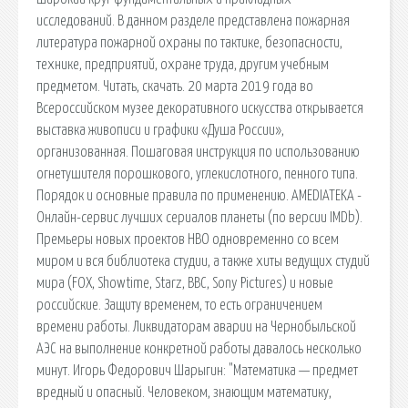
исследований. В данном разделе представлена пожарная
литература пожарной охраны по тактике, безопасности,
технике, предприятий, охране труда, другим учебным
предметом. Читать, скачать. 20 марта 2019 года во
Всероссийском музее декоративного искусства открывается
выставка живописи и графики «Душа России»,
организованная. Пошаговая инструкция по использованию
огнетушителя порошкового, углекислотного, пенного типа.
Порядок и основные правила по применению. AMEDIATEKA -
Онлайн-сервис лучших сериалов планеты (по версии IMDb).
Премьеры новых проектов HBO одновременно со всем
миром и вся библиотека студии, а также хиты ведущих студий
мира (FOX, Showtime, Starz, BBC, Sony Pictures) и новые
российские. Защиту временем, то есть ограничением
времени работы. Ликвидаторам аварии на Чернобыльской
АЭС на выполнение конкретной работы давалось несколько
минут. Игорь Федорович Шарыгин: "Математика — предмет
вредный и опасный. Человеком, знающим математику,