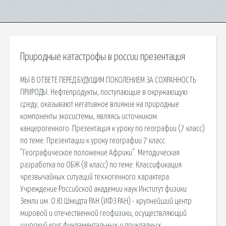
Природные катастрофы в россии презентация
МЫ В ОТВЕТЕ ПЕРЕД БУДУЩИМ ПОКОЛЕНИЕМ ЗА СОХРАННОСТЬ
ПРИРОДЫ. Нефтепродукты, поступающие в окружающую
среду, оказывают негативное влияние на природные
компоненты экосистемы, являясь источником
канцерогенного. Презентация к уроку по географии (7 класс)
по теме: Презентации к уроку географии 7 класс
"Географическое положение Африки". Методическая
разработка по ОБЖ (8 класс) по теме: Классификация
чрезвычайных ситуаций техногенного характера.
Учреждение Российской академии наук Институт физики
Земли им. О.Ю.Шмидта РАН (ИФЗ РАН) - крупнейший центр
мировой и отечественной геофизики, осуществляющий
широкий круг фундаментальных и прикладных