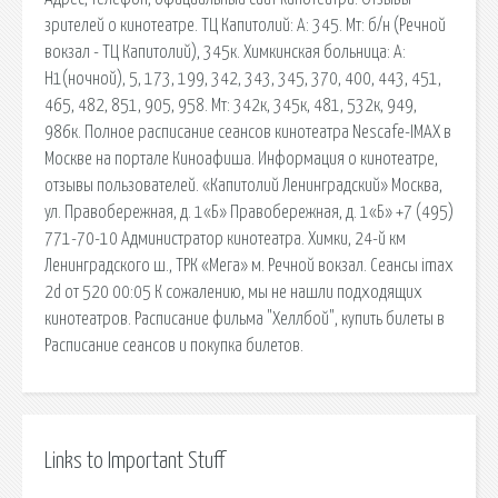
зрителей о кинотеатре. ТЦ Капитолий: А: 345. Мт: б/н (Речной
вокзал - ТЦ Капитолий), 345к. Химкинская больница: А:
Н1(ночной), 5, 173, 199, 342, 343, 345, 370, 400, 443, 451,
465, 482, 851, 905, 958. Мт: 342к, 345к, 481, 532к, 949,
986к. Полное расписание сеансов кинотеатра Nescafe-IMAX в
Москве на портале Киноафиша. Информация о кинотеатре,
отзывы пользователей. «Капитолий Ленинградский» Москва,
ул. Правобережная, д. 1«Б» Правобережная, д. 1«Б» +7 (495)
771-70-10 Администратор кинотеатра. Химки, 24-й км
Ленинградского ш., ТРК «Мега» м. Речной вокзал. Сеансы imax
2d от 520 00:05 К сожалению, мы не нашли подходящих
кинотеатров. Расписание фильма "Хеллбой", купить билеты в
Расписание сеансов и покупка билетов.
Links to Important Stuff