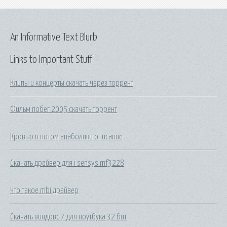
An Informative Text Blurb
Links to Important Stuff
Клипы и концерты скачать через торрент
Фильм побег 2005 скачать торрент
Кровью и потом анаболики описание
Скачать драйвер для i sensys mf3228
Что такое mbi драйвер
Скачать виндовс 7 для ноутбука 32 бит