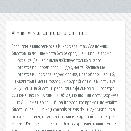
Аймакс химки капитолий расписание
Расписание киносеансов в Киносфера imax Для покупки
билетов на лучшие места без очереди нажмите на время
киносеанса. Данная скидка действует только в кассе
кинотеатра при предъявлении документа. Расписание
кинотеатра Киносфера. адрес Москва, Правобережная, 1б,
ТЦ «Капитолий Ленинградский» подробнее цена Билеты 120–
1265. Цены на билеты и расписание фильмов в кинотеатре
«Синема Парк МЕГА Химки» Объединенной киносети Формула
Кино / Синема Парк в Выбирайте удобное время и покупайте
билеты онлайн. Lis 249 conseils et avis de 16254 visiteurs à
propos de билет, гигантский экран et хороший кинотеатр в
москве. Расписание сеансов. Отзывы зрителей о кинотеатре.
Адрес, телефон, официальный сайт кинотеатра. Отзывы