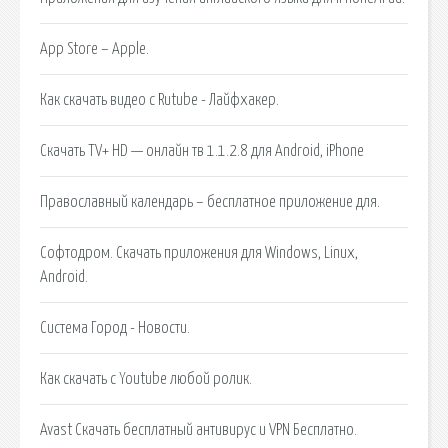
App Store – Apple.
Как скачать видео с Rutube - Лайфхакер.
Скачать TV+ HD — онлайн тв 1.1.2.8 для Android, iPhone
Православный календарь – бесплатное приложение для.
Софтодром. Скачать приложения для Windows, Linux,
Android.
Система Город - Новости.
Как скачать с Youtube любой ролик.
Avast Скачать бесплатный антивирус и VPN Бесплатно.