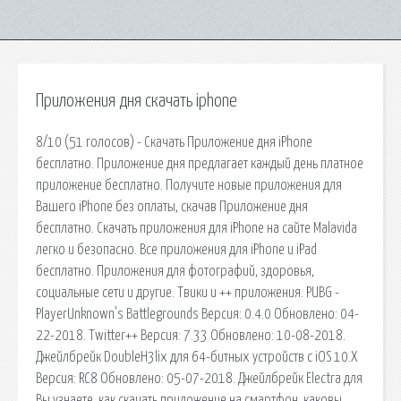
Приложения дня скачать iphone
8/10 (51 голосов) - Скачать Приложение дня iPhone
бесплатно. Приложение дня предлагает каждый день платное
приложение бесплатно. Получите новые приложения для
Вашего iPhone без оплаты, скачав Приложение дня
бесплатно. Скачать приложения для iPhone на сайте Malavida
легко и безопасно. Все приложения для iPhone и iPad
бесплатно. Приложения для фотографий, здоровья,
социальные сети и другие. Твики и ++ приложения. PUBG -
PlayerUnknown's Battlegrounds Версия: 0.4.0 Обновлено: 04-
22-2018. Twitter++ Версия: 7.33 Обновлено: 10-08-2018.
Джейлбрейк DoubleH3lix для 64-битных устройств с iOS 10.X
Версия: RC8 Обновлено: 05-07-2018. Джейлбрейк Electra для
Вы узнаете, как скачать приложение на смартфон, каковы