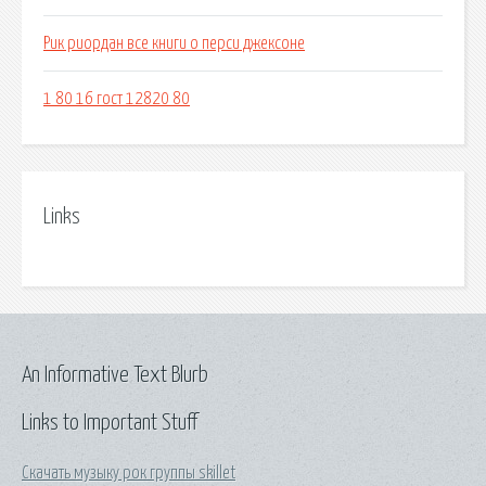
Рик риордан все книги о перси джексоне
1 80 16 гост 12820 80
Links
An Informative Text Blurb
Links to Important Stuff
Скачать музыку рок группы skillet