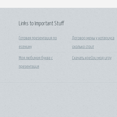
Links to Important Stuff
Готовая презентация по
Договор мены у нотариуса
есенину
сколько стоит
Моя любимая буква с
Скачать крейзи мод игру
презентация