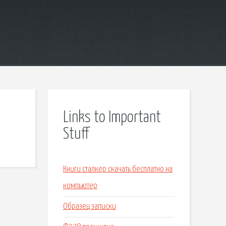
Links to Important
Stuff
Книги сталкер скачать бесплатно на
компьютер
Образец записки