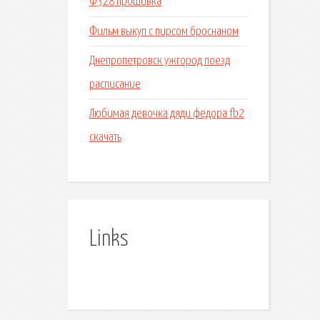
Ф328 прошивка
Фильм выкуп с пирсом броснаном
Днепропетровск ужгород поезд
расписание
Любимая девочка дяди федора fb2
скачать
Links