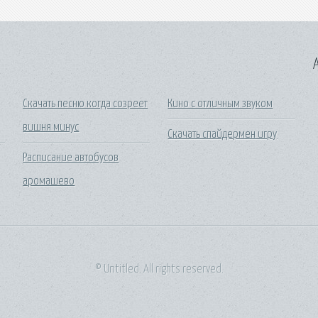
A
Скачать песню когда созреет
Кино с отличным звуком
вишня минус
Скачать спайдермен игру
Расписание автобусов
аромашево
© Untitled. All rights reserved.