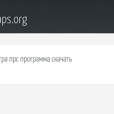
ps.org
тра прс программа скачать