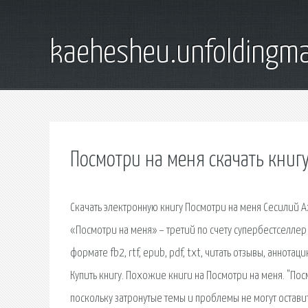
kaehesheu.unfoldingma
Посмотри на меня скачать книгу
Скачать электронную книгу Посмотри на меня Сесилий Ахе
«Посмотри на меня» – третий по счету супербестселлер 
формате fb2, rtf, epub, pdf, txt, читать отзывы, аннот
Купить книгу. Похожие книги на Посмотри на меня. "Пос
поскольку затронутые темы и проблемы не могут остави