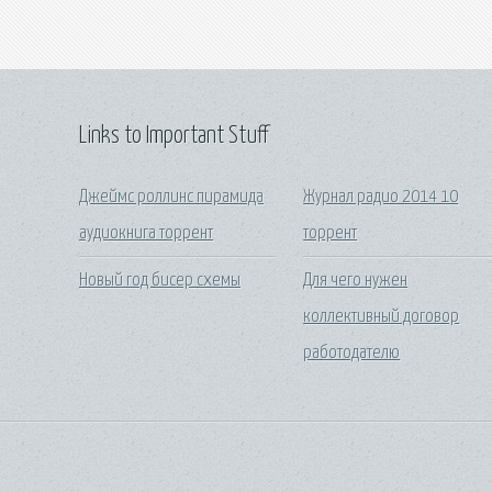
Links to Important Stuff
Джеймс роллинс пирамида
Журнал радио 2014 10
аудиокнига торрент
торрент
Новый год бисер схемы
Для чего нужен
коллективный договор
работодателю