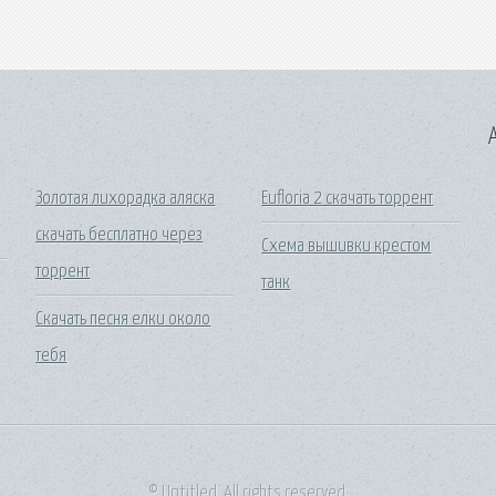
A
Золотая лихорадка аляска
Eufloria 2 скачать торрент
скачать бесплатно через
Схема вышивки крестом
торрент
танк
Скачать песня елки около
тебя
© Untitled. All rights reserved.