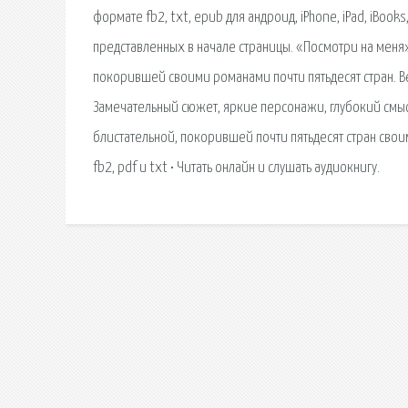
формате fb2, txt, epub для андроид, iPhone, iPad, iBo
представленных в начале страницы. «Посмотри на меня»
покорившей своими романами почти пятьдесят стран. Ве
Замечательный сюжет, яркие персонажи, глубокий смыс
блистательной, покорившей почти пятьдесят стран свои
fb2, pdf и txt • Читать онлайн и слушать аудиокнигу.