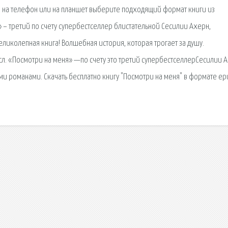
oks, на телефон или на планшет выберите подходящий формат книги из
 – третий по счету супербестселлер блистательной Сесилии Ахерн,
ликолепная книга! Волшебная история, которая трогает за душу.
л. «Посмотри на меня» —по счету это третий супербестселлерСесилии 
ми романами. Скачать бесплатно книгу "Посмотри на меня" в формате ep