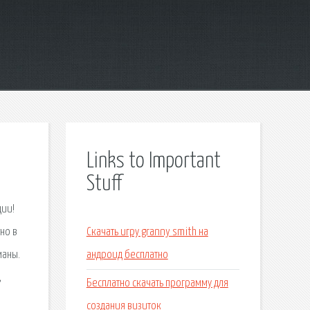
Links to Important
Stuff
ции!
но в
Скачать игру granny smith на
маны.
андроид бесплатно
,
Бесплатно скачать программу для
создания визиток