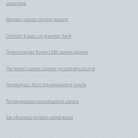
шпаргалка
Мановар скачать торрент концерт
Спотлайт 8 класс гдз grammar check
Превосходство борна 1080 скачать торрент
The movies скачать торрент русская версия игра
Переводчик с фото для компьютера онлайн
Рисуем мультики на компьютере скачать
Как оформить договор найма жилья