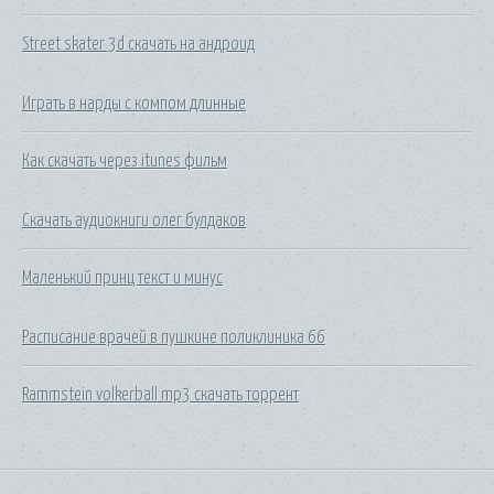
Street skater 3d скачать на андроид
Играть в нарды с компом длинные
Как скачать через itunes фильм
Скачать аудиокниги олег булдаков
Маленький принц текст и минус
Расписание врачей в пушкине поликлиника 66
Rammstein volkerball mp3 скачать торрент