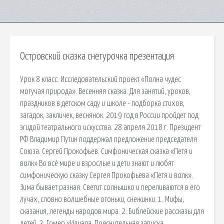
Островский сказка снегурочка презентация
Урок 8 класс. Исследовательский проект «Полна чудес
могучая природа». Весенняя сказка. Для занятий, уроков,
праздников в детском саду и школе - подборка стихов,
загадок, закличек, веснянок. 2019 год в России пройдет под
эгидой театрального искусства. 28 апреля 2018 г. Президент
РФ Владимир Путин поддержал предложение председателя
Союза. Сергей Прокофьев. Симфоническая сказка «Петя и
волк» Во всё мире и взрослые и дети знают и любят
симфоническую сказку Сергея Прокофьева «Петя и волк».
Зима бывает разная. Светит солнышко и переливаются в его
лучах, словно волшебные огоньки, снежинки. 1. Мифы,
сказания, легенды народов мира. 2. Библейские рассказы для
детей. 3. Гомер «Илиада. Пояснительная записка