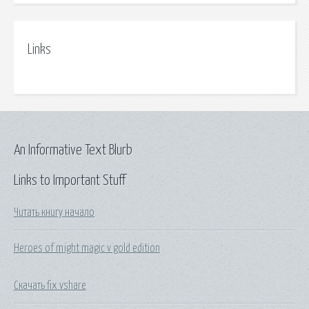
Links
An Informative Text Blurb
Links to Important Stuff
Читать книгу начало
Heroes of might magic v gold edition
Скачать fix vshare