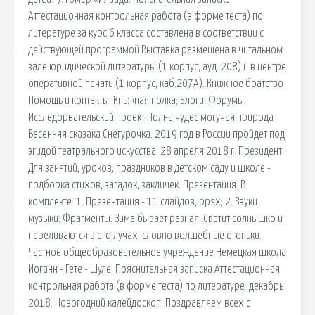
Аттестационная контрольная работа (в форме теста) по
литературе за курс 6 класса составлена в соответствии с
действующей программой Выставка размещена в читальном
зале юридической литературы (1 корпус, ауд. 208) и в центре
оперативной печати (1 корпус, каб.207А). Книжное братство
Помощь и контакты; Книжная полка; Блоги; Форумы.
Исследорвательский проект Полна чудес могучая природа
Весенняя сказака Снегурочка. 2019 год в России пройдет под
эгидой театрального искусства. 28 апреля 2018 г. Президент.
Для занятий, уроков, праздников в детском саду и школе -
подборка стихов, загадок, закличек. Презентация. В
комплекте: 1. Презентация - 11 слайдов, ppsx; 2. Звуки
музыки: Фрагменты. Зима бывает разная. Светит солнышко и
переливаются в его лучах, словно волшебные огоньки.
Частное общеобразовательное учреждение Немецкая школа
Иоганн - Гете - Шуле. Пояснительная записка Аттестационная
контрольная работа (в форме теста) по литературе. декабрь
2018. Новогодний калейдоскоп. Поздравляем всех с