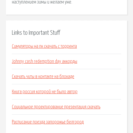
наступлением зимы и желаем уже.
Links to Important Stuff
Симуляторы на пк скачать с торрента
Johnny cash redemption day аккорды
Скачать читы в контакте на блокаде
Книга россия которой не было автор
Социальное проектирование презентация скачать
Расписание поезда запорожье белгород