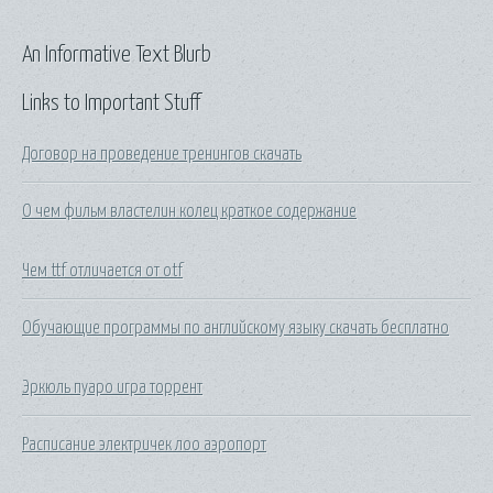
An Informative Text Blurb
Links to Important Stuff
Договор на проведение тренингов скачать
О чем фильм властелин колец краткое содержание
Чем ttf отличается от otf
Обучающие программы по английскому языку скачать бесплатно
Эркюль пуаро игра торрент
Расписание электричек лоо аэропорт