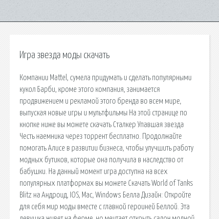
Игра звезда моды скачать
Компании Mattel, сумела придумать и сделать популярными
кукол Барби, кроме этого компания, занимается
продвижением и рекламой этого бренда во всем мире,
выпуская новые игры и мультфильмы На этой странице по
кнопке ниже вы можете скачать Сталкер Упавшая звезда
Честь наемника через торрент бесплатно. Продолжайте
помогать Алисе в развитии бизнеса, чтобы улучшить работу
модных бутиков, которые она получила в наследство от
бабушки. На данный момент игра доступна на всех
популярных платформах вы можете Скачать World of Tanks
Blitz на Андроид, IOS, Mac, Windows Белла Дизайн: Откройте
для себя мир моды вместе с главной героиней Беллой. Эта
девушка живет на ферме, но мечтает открыть салон модной