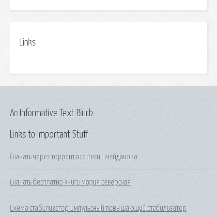
Links
An Informative Text Blurb
Links to Important Stuff
Скачать через торрент все песни майданова
Скачать бесплатно книги мария северская
Схема стабилизатор импульсный повышающий стабилизатор