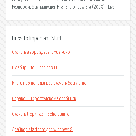
Резнором, был выпущен High End of Low Era (2009) - Live:
Links to Important Stuff
Скачать а зори здесь тихие кино
В лабиринте чисел левшин
Книги про попаданцев скачать бесплатно
Справочник ростелеком челябинск
Скачать tropkillaz hideho рингтон
Драйвер starforce для windows 8