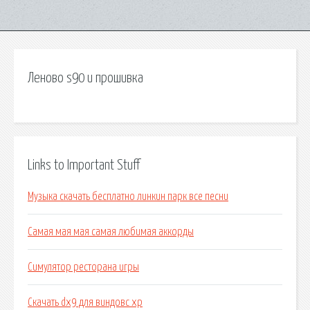
Леново s90 u прошивка
Links to Important Stuff
Музыка скачать бесплатно линкин парк все песни
Самая мая мая самая любимая аккорды
Симулятор ресторана игры
Скачать dx9 для виндовс xp