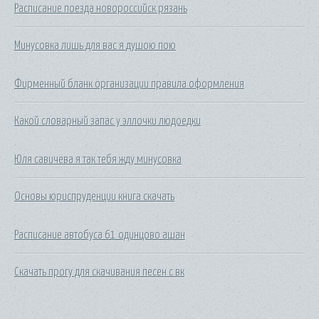
Расписание поезда новороссийск рязань
Минусовка лишь для вас я душою пою
Фирменный бланк организации правила оформления
Какой словарный запас у эллочки людоедки
Юля савичева я так тебя жду минусовка
Основы юриспруденции книга скачать
Расписание автобуса 61 одинцово ашан
Скачать прогу для скачивания песен с вк