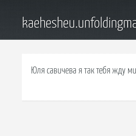
kaehesheu.unfoldingma
Юля савичева я так тебя жду м