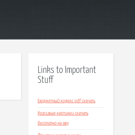
Links to Important
Stuff
Бюджетный кодекс pdf скачать
Красивые картинки скачать
бесплатно на аву