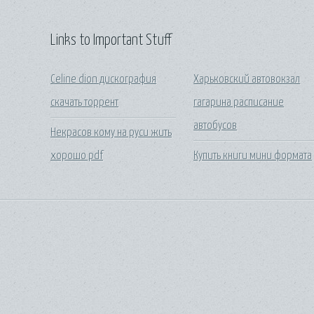
Links to Important Stuff
Celine dion дискография
Харьковский автовокзал
скачать торрент
гагарина расписание
автобусов
Некрасов кому на руси жить
хорошо pdf
Купить книги мини формата