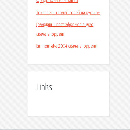
Фридрих энгельс книги
Текст песни солей солей на русском
Гражданин поэт ефремов видео
скачать торрент
Eminem aka 2004 скачать торрент
Links