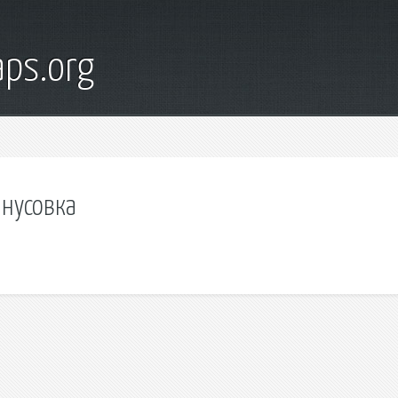
ps.org
инусовка