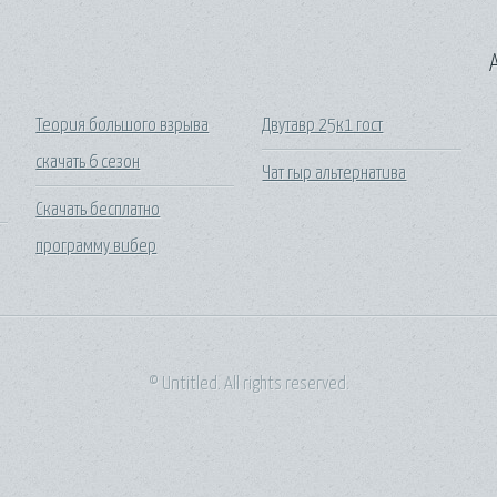
A
Теория большого взрыва
Двутавр 25к1 гост
скачать 6 сезон
Чат гыр альтернатива
Скачать бесплатно
программу вибер
© Untitled. All rights reserved.