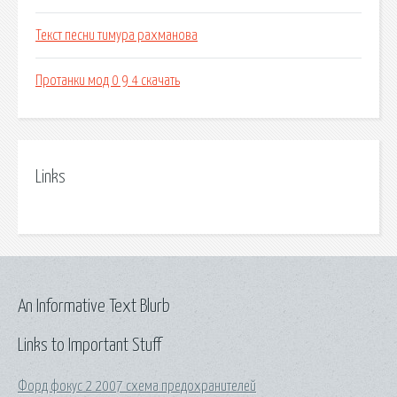
Текст песни тимура рахманова
Протанки мод 0 9 4 скачать
Links
An Informative Text Blurb
Links to Important Stuff
Форд фокус 2 2007 схема предохранителей