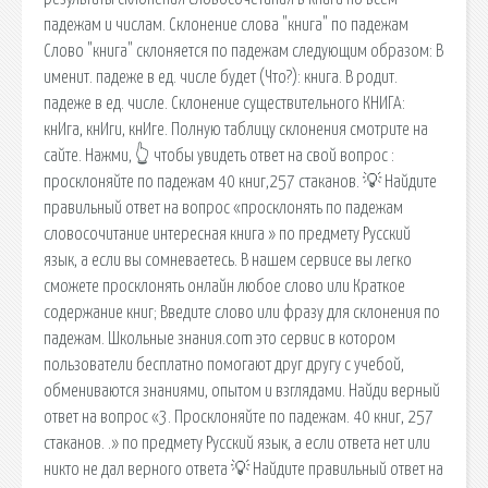
падежам и числам. Склонение слова "книга" по падежам
Слово "книга" склоняется по падежам следующим образом: В
именит. падеже в ед. числе будет (Что?): книга. В родит.
падеже в ед. числе. Склонение существительного КНИГА:
кнИга, кнИги, кнИге. Полную таблицу склонения смотрите на
сайте. Нажми, 👆 чтобы увидеть ответ на свой вопрос ️:
просклоняйте по падежам 40 книг,257 стаканов. 💡 Найдите
правильный ответ на вопрос «просклонять по падежам
словосочитание интересная книга » по предмету Русский
язык, а если вы сомневаетесь. В нашем сервисе вы легко
сможете просклонять онлайн любое слово или Краткое
содержание книг; Введите слово или фразу для склонения по
падежам. Школьные знания.com это сервис в котором
пользователи бесплатно помогают друг другу с учебой,
обмениваются знаниями, опытом и взглядами. Найди верный
ответ на вопрос «3. Просклоняйте по падежам. 40 книг, 257
стаканов. .» по предмету Русский язык, а если ответа нет или
никто не дал верного ответа 💡 Найдите правильный ответ на