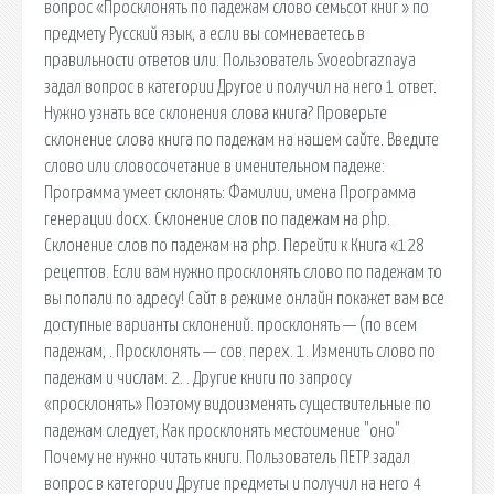
вопрос «Просклонять по падежам слово семьсот книг » по
предмету Русский язык, а если вы сомневаетесь в
правильности ответов или. Пользователь Svoeobraznaya
задал вопрос в категории Другое и получил на него 1 ответ.
Нужно узнать все склонения слова книга? Проверьте
склонение слова книга по падежам на нашем сайте. Введите
слово или словосочетание в именительном падеже:
Программа умеет склонять: Фамилии, имена Программа
генерации docx. Склонение слов по падежам на php.
Склонение слов по падежам на php. Перейти к Книга «128
рецептов. Если вам нужно просклонять слово по падежам то
вы попали по адресу! Сайт в режиме онлайн покажет вам все
доступные варианты склонений. просклонять — (по всем
падежам, . Просклонять — сов. перех. 1. Изменить слово по
падежам и числам. 2. . Другие книги по запросу
«просклонять» Поэтому видоизменять существительные по
падежам следует, Как просклонять местоимение "оно"
Почему не нужно читать книги. Пользователь ПЕТР задал
вопрос в категории Другие предметы и получил на него 4