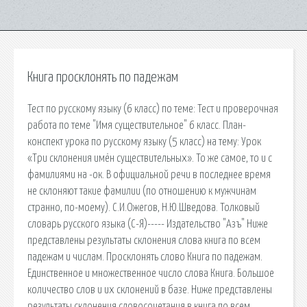
Книга просклонять по падежам
Тест по русскому языку (6 класс) по теме: Тест и проверочная
работа по теме "Имя существительное" 6 класс. План-
конспект урока по русскому языку (5 класс) на тему: Урок
«Три склонения имён существительных». То же самое, то и с
фамилиями на -ок. В официальной речи в последнее время
не склоняют такие фамилии (по отношению к мужчинам
странно, по-моему). С.И.Ожегов, Н.Ю.Шведова. Толковый
словарь русского языка (С-Я)----- Издательство "Азъ" Ниже
представлены результаты склонения слова книга по всем
падежам и числам. Просклонять слово Книга по падежам.
Единственное и множественное число слова Книга. Большое
количество слов и их склонений в базе. Ниже представлены
результаты склонения словосочетания в книга по всем