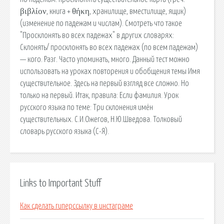
βιβλίον, книга + θήκη, хранилище, вместилище, ящик)
(изменение по падежам и числам). Смотреть что такое
"Просклонять во всех падежах" в других словарях:
Склонять/ просклонять во всех падежах (по всем падежам)
— кого. Разг. Часто упоминать, много. Данный тест можно
использовать на уроках повторения и обобщения темы Имя
существительное. Здесь на первый взгляд все сложно. Но
только на первый. Итак, правила: Если фамилия. Урок
русского языка по теме: Три склонения имён
существительных. С.И.Ожегов, Н.Ю.Шведова. Толковый
словарь русского языка (С-Я).
Links to Important Stuff
Как сделать гиперссылку в инстаграме