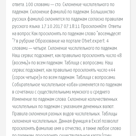
ответа. 100 словами — сто. Склонение числительного по
падежам. Склонение фамилий по падежам. Большинство
русских фамилий склоняется по падежам согласно правилам
русского языка. 17.10.2017 07:18:11 Просклоняйте. Ответы
на вопрос Как просклонять по падежам слово "восемьдесят
"? в рубрике Образование на портале Otvet.expert. 4
словами — четыре. Склонение числительного по падежам.
Наш сервис подскажет, как правильно просклонять число «8
(восемь)» по всем падежам. Таблица с вопросами. Наш
сервис подскажет, как правильно просклонять число «44
(сорок четыре)» по всем падежам. Таблица с вопросами.
Собирательное чис­ли­тель­ное «оба» изме­ня­ет­ся по паде­жам
в соче­та­нии с суще­стви­тель­ны­ми муж­ско­го и сред­не­го
Изменение по падежам слова. Склонение количественных
числительных по падежам с указанием денежных валют.
Правила склонения разных видов числительных. Таблицы
склонения числительных. Данная функция в Excel позволит
просклонять фамилию имя и отчество, а также любое слово
по падежам. просклонять существительное карта (греч.