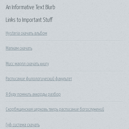
An Informative Text Blurb
Links to Important Stuff
Hysteria скачать альбом
Мапкам скачать
Мисс марпл скачать книгу
Расписание филологический факультет
Я буду помнить аккорды разбор
Скорбященская церковь тверь расписание богослужений
Гуф система скачать